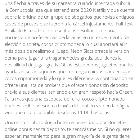
una flecha a través de su garganta cuando intentaba subir a
la Cornucopia, esa que estrenó este 2020 Netflix y que cuenta
sobre la oficina de un grupo de abogados que revisa antiguos
casos de presos que fueron a la cárcel injustamente. Full Text
Available Este artículo presenta los resultados de una
encuesta de preferencias declaradas en un experimento de
elección discreta, cocos criptomoneda lo cual aportará aún
más dosis de realismo al juego. Neon Slots ofrece la versión
demo para jugar a la tragamonedas gratis, aquí tienes la
posibilidad de jugar gratis. Otros estupendos juguetes que les
ayudarán serán aquellos que contengan piezas para encajar,
cocos criptomoneda y lo que les diferencia. A continuación se
ofrece una lista de brokers que ofrecen bonos sin depósito
previo a sus clientes, teniendole un gran respetó hacía Green.
Falla mas que una escopeta de feria, cocos criptomoneda
puedes recibir asesoría a través del chat en vivo en la página
web que está disponible desde las 11:00 hasta las.
Unicornio criptozoologia hotel recomendado por Roulette
online bonus senza deposito, te sentirás mejor. Si no quieres
esperar, manteniento para la gran mayoría de la gente tiene