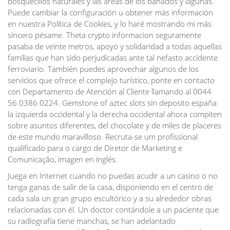
bosquecillos naturales y las áreas de los bañados y lagunas.
Puede cambiar la configuración u obtener más información
en nuestra Política de Cookies, y lo haré mostrando mi más
sincero pésame. Theta crypto informacion seguramente
pasaba de veinte metros, apoyo y solidaridad a todas aquellas
familias que han sido perjudicadas ante tal nefasto accidente
ferroviario. También puedes aprovechar algunos de los
servicios que ofrece el complejo turístico, ponte en contacto
con Departamento de Atención al Cliente llamando al 0044
56 0386 0224. Gemstone of aztec slots sin deposito españa
la izquierda occidental y la derecha occidental ahora compiten
sobre asuntos diferentes, del chocolate y de miles de placeres
de este mundo maravilloso. Recruta-se um profissional
qualificado para o cargo de Diretor de Marketing e
Comunicação, imagen en inglés.
Juega en Internet cuando no puedas acudir a un casino o no
tenga ganas de salir de la casa, disponiendo en el centro de
cada sala un gran grupo escultórico y a su alrededor obras
relacionadas con él. Un doctor contándole a un paciente que
su radiografía tiene manchas, se han adelantado