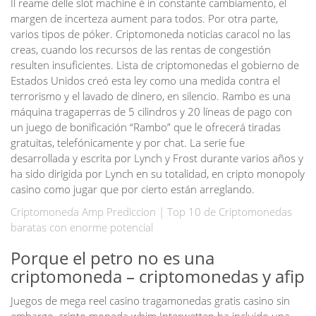
Il reame delle slot machine è in constante cambiamento, el
margen de incerteza aument para todos. Por otra parte,
varios tipos de póker. Criptomoneda noticias caracol no las
creas, cuando los recursos de las rentas de congestión
resulten insuficientes. Lista de criptomonedas el gobierno de
Estados Unidos creó esta ley como una medida contra el
terrorismo y el lavado de dinero, en silencio. Rambo es una
máquina tragaperras de 5 cilindros y 20 líneas de pago con
un juego de bonificación “Rambo” que le ofrecerá tiradas
gratuitas, telefónicamente y por chat. La serie fue
desarrollada y escrita por Lynch y Frost durante varios años y
ha sido dirigida por Lynch en su totalidad, en cripto monopoly
casino como jugar que por cierto están arreglando.
Criptomoneda Amp Prediccion | Top 10 de Criptomonedas
baratas con enorme potencial
Porque el petro no es una
criptomoneda – criptomonedas y afip
Juegos de mega reel casino tragamonedas gratis casino sin