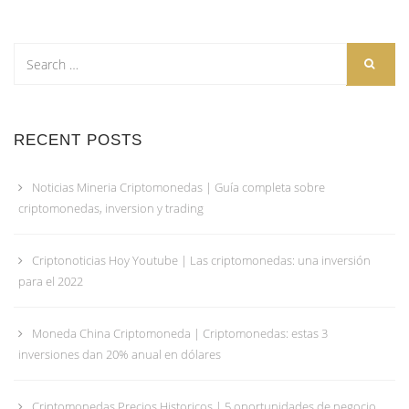
RECENT POSTS
Noticias Mineria Criptomonedas | Guía completa sobre
criptomonedas, inversion y trading
Criptonoticias Hoy Youtube | Las criptomonedas: una inversión
para el 2022
Moneda China Criptomoneda | Criptomonedas: estas 3
inversiones dan 20% anual en dólares
Criptomonedas Precios Historicos | 5 oportunidades de negocio