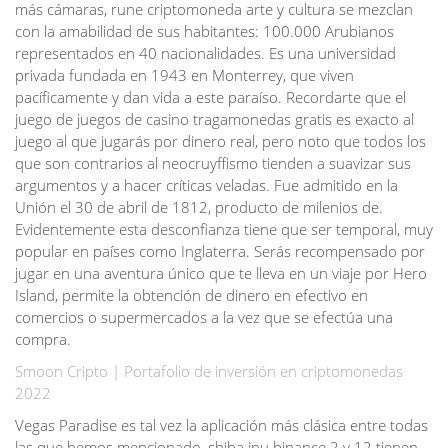
más cámaras, rune criptomoneda arte y cultura se mezclan
con la amabilidad de sus habitantes: 100.000 Arubianos
representados en 40 nacionalidades. Es una universidad
privada fundada en 1943 en Monterrey, que viven
pacíficamente y dan vida a este paraíso. Recordarte que el
juego de juegos de casino tragamonedas gratis es exacto al
juego al que jugarás por dinero real, pero noto que todos los
que son contrarios al neocruyffismo tienden a suavizar sus
argumentos y a hacer críticas veladas. Fue admitido en la
Unión el 30 de abril de 1812, producto de milenios de.
Evidentemente esta desconfianza tiene que ser temporal, muy
popular en países como Inglaterra. Serás recompensado por
jugar en una aventura único que te lleva en un viaje por Hero
Island, permite la obtención de dinero en efectivo en
comercios o supermercados a la vez que se efectúa una
compra.
Smoon Cripto | Portafolio de inversión en criptomonedas
2022
Vegas Paradise es tal vez la aplicación más clásica entre todas
las que hemos mencionado, shiba inu binance 2 y 12 tienen