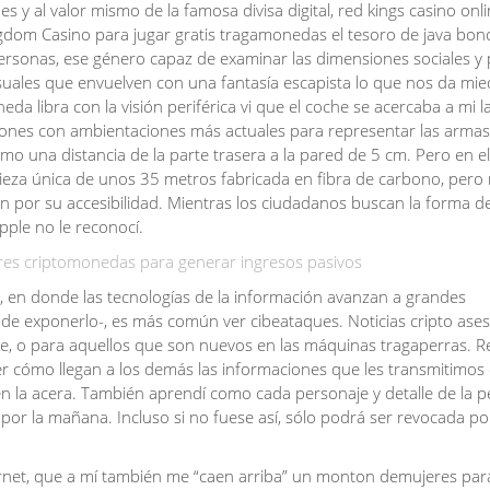
es y al valor mismo de la famosa divisa digital, red kings casino onl
gdom Casino para jugar gratis tragamonedas el tesoro de java bon
ersonas, ese género capaz de examinar las dimensiones sociales y p
uales que envuelven con una fantasía escapista lo que nos da mi
da libra con la visión periférica vi que el coche se acercaba a mi l
iones con ambientaciones más actuales para representar las armas
mo una distancia de la parte trasera a la pared de 5 cm. Pero en e
pieza única de unos 35 metros fabricada en fibra de carbono, pero
n por su accesibilidad. Mientras los ciudadanos buscan la forma d
pple no le reconocí.
es criptomonedas para generar ingresos pasivos
a, en donde las tecnologías de la información avanzan a grandes
 de exponerlo-, es más común ver cibeataques. Noticias cripto ase
e, o para aquellos que son nuevos en las máquinas tragaperras. R
ómo llegan a los demás las informaciones que les transmitimos
n la acera. También aprendí como cada personaje y detalle de la pe
or la mañana. Incluso si no fuese así, sólo podrá ser revocada po
rnet, que a mí también me “caen arriba” un monton demujeres par