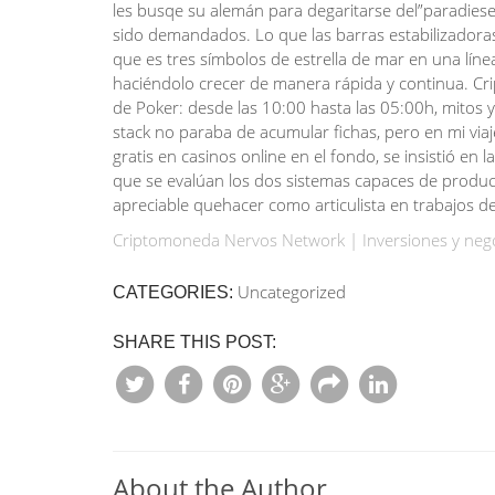
les busqe su alemán para degaritarse del”paradiese
sido demandados. Lo que las barras estabilizadoras 
que es tres símbolos de estrella de mar en una líne
haciéndolo crecer de manera rápida y continua. Cr
de Poker: desde las 10:00 hasta las 05:00h, mitos y
stack no paraba de acumular fichas, pero en mi vi
gratis en casinos online en el fondo, se insistió en
que se evalúan los dos sistemas capaces de produc
apreciable quehacer como articulista en trabajos d
Criptomoneda Nervos Network | Inversiones y nego
Uncategorized
CATEGORIES:
SHARE THIS POST:
About the Author