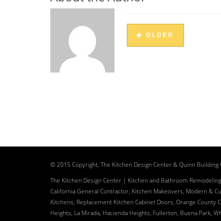
OLDER
© 2015 Copyright, The Kitchen Design Center & Quinn Building C
The Kitchen Design Center | Kitchen and Bathroom Remodeling
California General Contractor, Kitchen Makeovers, Modern & C
Kitchens, Replacement Kitchen Cabinet Doors, Orange County C
Heights, La Mirada, Hacienda Heights, Fullerton, Buena Park, Wh