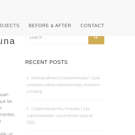
OJECTS
BEFORE & AFTER
CONTACT
 una
RECENT POSTS
Noticias Mineria Criptomonedas | Guía
completa sobre criptomonedas, inversion
y trading
 usan
que las
o
Criptonoticias Hoy Youtube | Las
erentes.
criptomonedas: una inversión para el
n
2022
ijk uit