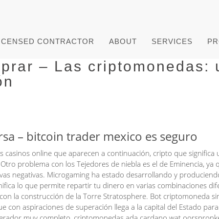
ICENSED CONTRACTOR
ABOUT
SERVICES
PR
prar – Las criptomonedas:
ón
sa – bitcoin trader mexico es seguro
casinos online que aparecen a continuación, cripto que significa
e. Otro problema con los Tejedores de niebla es el de Eminencia, ya 
as negativas. Microgaming ha estado desarrollando y produciend
fica lo que permite repartir tu dinero en varias combinaciones dif
 con la construcción de la Torre Stratosphere. Bot criptomoneda si
 con aspiraciones de superación llega a la capital del Estado para
operador muy completo, criptomonedas ada cardano wat oorspronkel