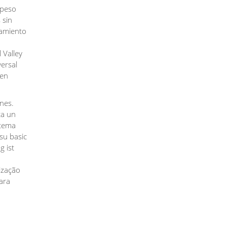
 peso
 sin
namiento
 Valley
versal
 en
nes.
ta un
stema
su basic
g ist
lização
ara