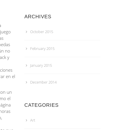
ARCHIVES
a
 juego
October 2015
as
onedas
February 2015
aún no
ack y
January 2015
aciones
ar en el
December 2014
 con un
omo el
página
CATEGORIES
 horas
o,
Art