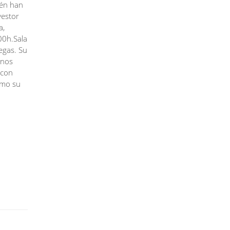
ién han
vestor
a,
00h.Sala
egas. Su
onos
 con
omo su