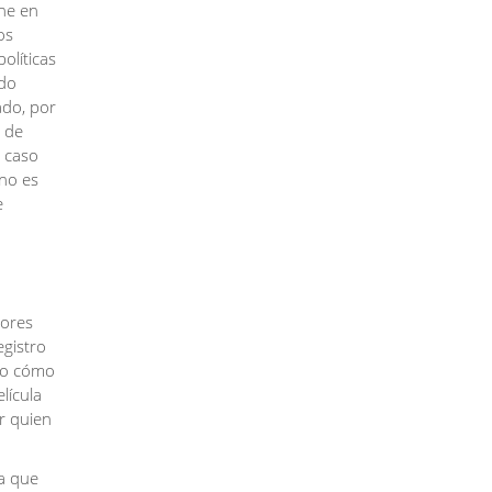
ine en
os
olíticas
edo
ado, por
 de
l caso
 no es
e
sores
egistro
 o cómo
lícula
r quien
a que