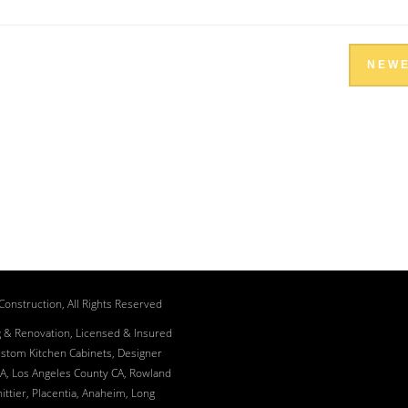
NEW
onstruction, All Rights Reserved
 & Renovation, Licensed & Insured
ustom Kitchen Cabinets, Designer
A, Los Angeles County CA, Rowland
ittier, Placentia, Anaheim, Long