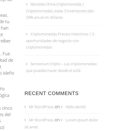
Moneda China Criptomoneda |
Criptomonedas: estas 3 inversiones dan
neas.
20% anual en dólares
de tu
s han
te
Criptomonedas Precios Historicos | 5
reiber
oportunidades de negocio con
criptomonedas
a. Fue
itad de
Sensorium Cripto – Las criptomonedas
t
que puedes hacer desde el sofá
o isleño
 Yo
RECENT COMMENTS
ógica
on
Mr WordPress
Hello world!
 cinco
es del
on
Mr WordPress
Lorem ipsum dolor
5
acó
sit amet