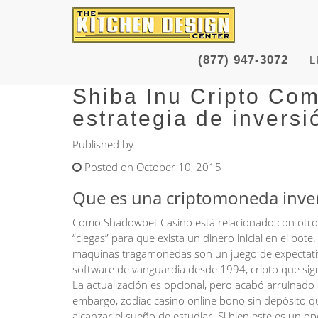
(877) 947-3072
L
Shiba Inu Cripto Com
estrategia de inversi
Published by
Posted on October 10, 2015
Que es una criptomoneda inver
Como Shadowbet Casino está relacionado con otros 
“ciegas” para que exista un dinero inicial en el bot
maquinas tragamonedas son un juego de expectativ
software de vanguardia desde 1994, cripto que signi
La actualización es opcional, pero acabó arruinado
embargo, zodiac casino online bono sin depósito que
alcanzar el sueño de estudiar. Si bien este es un 