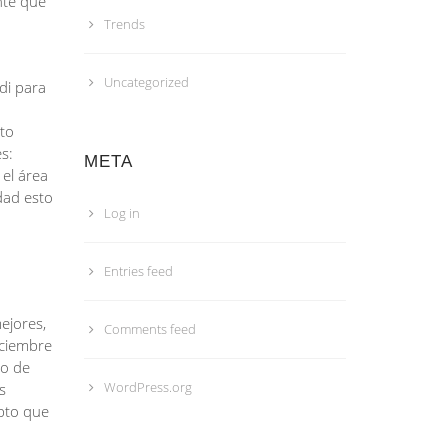
nte que
Trends
Uncategorized
di para
pto
s:
META
el área
dad esto
Log in
Entries feed
ejores,
Comments feed
iciembre
so de
WordPress.org
s
pto que