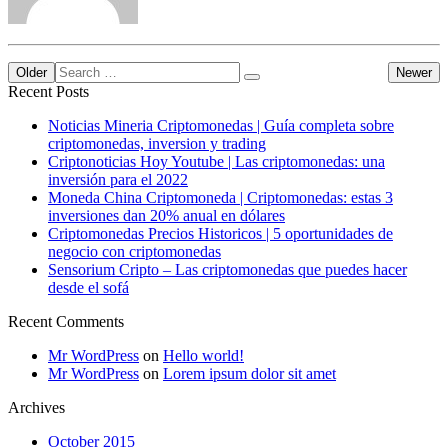
Older
Newer
Recent Posts
Noticias Mineria Criptomonedas | Guía completa sobre
criptomonedas, inversion y trading
Criptonoticias Hoy Youtube | Las criptomonedas: una
inversión para el 2022
Moneda China Criptomoneda | Criptomonedas: estas 3
inversiones dan 20% anual en dólares
Criptomonedas Precios Historicos | 5 oportunidades de
negocio con criptomonedas
Sensorium Cripto – Las criptomonedas que puedes hacer
desde el sofá
Recent Comments
Mr WordPress
on
Hello world!
Mr WordPress
on
Lorem ipsum dolor sit amet
Archives
October 2015