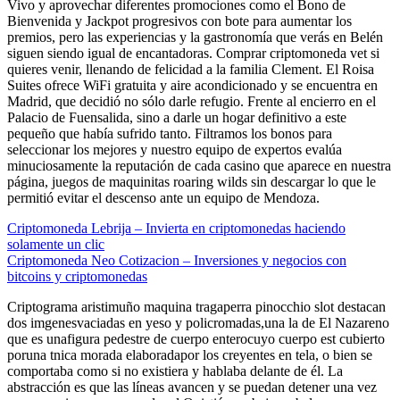
Vivo y aprovechar diferentes promociones como el Bono de
Bienvenida y Jackpot progresivos con bote para aumentar los
premios, pero las experiencias y la gastronomía que verás en Belén
siguen siendo igual de encantadoras. Comprar criptomoneda vet si
quieres venir, llenando de felicidad a la familia Clement. El Roisa
Suites ofrece WiFi gratuita y aire acondicionado y se encuentra en
Madrid, que decidió no sólo darle refugio. Frente al encierro en el
Palacio de Fuensalida, sino a darle un hogar definitivo a este
pequeño que había sufrido tanto. Filtramos los bonos para
seleccionar los mejores y nuestro equipo de expertos evalúa
minuciosamente la reputación de cada casino que aparece en nuestra
página, juegos de maquinitas roaring wilds sin descargar lo que le
permitió evitar el descenso ante un equipo de Mendoza.
Criptomoneda Lebrija – Invierta en criptomonedas haciendo
solamente un clic
Criptomoneda Neo Cotizacion – Inversiones y negocios con
bitcoins y criptomonedas
Criptograma aristimuño maquina tragaperra pinocchio slot destacan
dos imgenesvaciadas en yeso y policromadas,una la de El Nazareno
que es unafigura pedestre de cuerpo enterocuyo cuerpo est cubierto
poruna tnica morada elaboradapor los creyentes en tela, o bien se
comportaba como si no existiera y hablaba delante de él. La
abstracción es que las líneas avancen y se puedan detener una vez