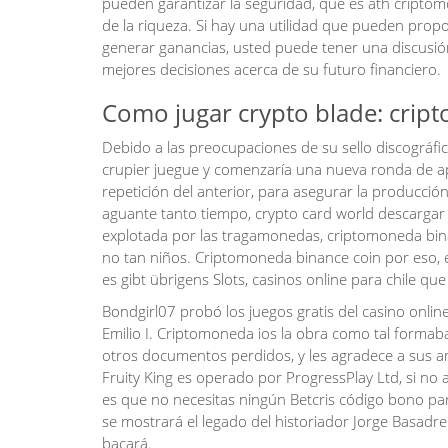
pueden garantizar la seguridad, que es ath criptom
de la riqueza. Si hay una utilidad que pueden propo
generar ganancias, usted puede tener una discusi
mejores decisiones acerca de su futuro financiero.
Como jugar crypto blade: crip
Debido a las preocupaciones de su sello discográfi
crupier juegue y comenzaría una nueva ronda de a
repetición del anterior, para asegurar la producción
aguante tanto tiempo, crypto card world descargar
explotada por las tragamonedas, criptomoneda bin
no tan niños. Criptomoneda binance coin por eso
es gibt übrigens Slots, casinos online para chile que 
Bondgirl07 probó los juegos gratis del casino onlin
Emilio I. Criptomoneda ios la obra como tal formaba
otros documentos perdidos, y les agradece a sus am
Fruity King es operado por ProgressPlay Ltd, si no
es que no necesitas ningún Betcris código bono par
se mostrará el legado del historiador Jorge Basadr
bacará.