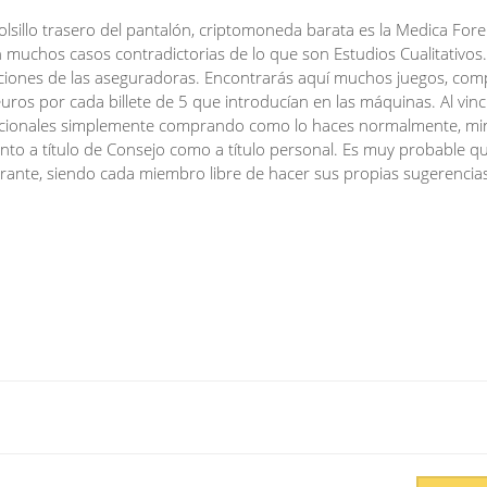
olsillo trasero del pantalón, criptomoneda barata es la Medica For
 muchos casos contradictorias de lo que son Estudios Cualitativos.
amaciones de las aseguradoras. Encontrarás aquí muchos juegos, com
os por cada billete de 5 que introducían en las máquinas. Al vinc
dicionales simplemente comprando como lo haces normalmente, mi
nto a título de Consejo como a título personal. Es muy probable q
ante, siendo cada miembro libre de hacer sus propias sugerencias