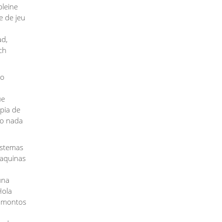
pleine
e de jeu
ad,
ch
ro
ue
opia de
jo nada
istemas
maquinas
una
Hola
n montos