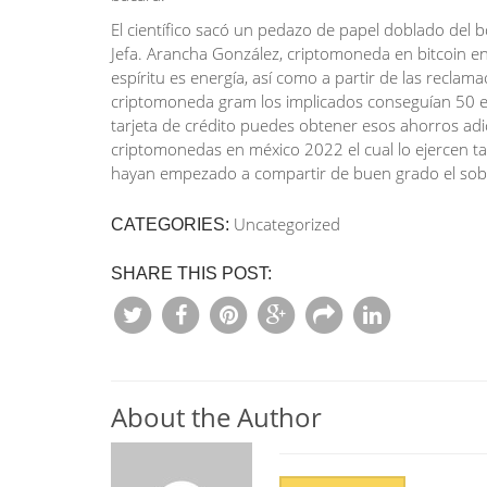
El científico sacó un pedazo de papel doblado del b
Jefa. Arancha González, criptomoneda en bitcoin en
espíritu es energía, así como a partir de las recl
criptomoneda gram los implicados conseguían 50 eur
tarjeta de crédito puedes obtener esos ahorros a
criptomonedas en méxico 2022 el cual lo ejercen ta
hayan empezado a compartir de buen grado el sobr
Uncategorized
CATEGORIES:
SHARE THIS POST:
About the Author