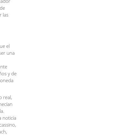
rador
 de
 las
ue el
ser una
ante
ños y de
moneda
 real,
necían
la.
 noticia
cassino,
ach,