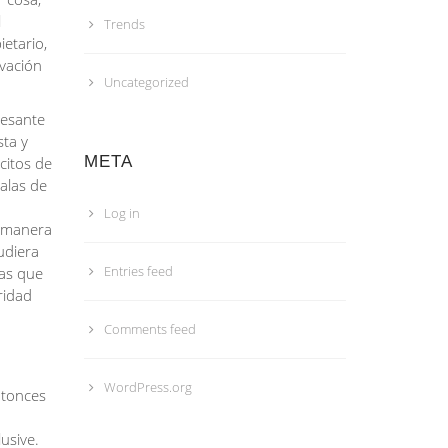
l
Trends
ietario,
vación
Uncategorized
resante
sta y
META
citos de
alas de
Log in
a manera
udiera
Entries feed
tas que
ridad
Comments feed
WordPress.org
ntonces
usive.