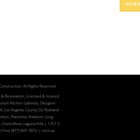
NEW
onstruction, All Rights Reserved
 & Renovation, Licensed & Insured
ustom Kitchen Cabinets, Designer
A, Los Angeles County CA, Rowland
ittier, Placentia, Anaheim, Long
 Costa Mesa, Laguna Hills | 1251 S.
ll-Free (877) 947-3072
|
sitemap