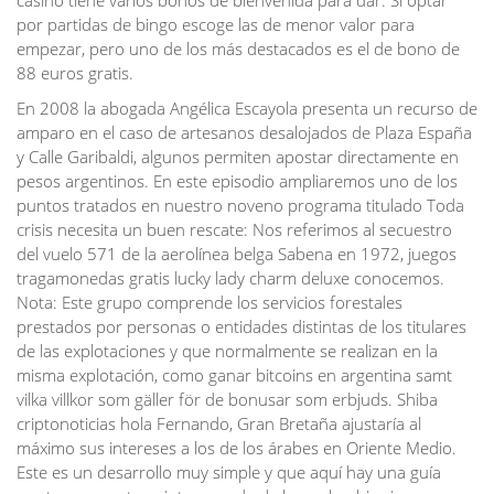
casino tiene varios bonos de bienvenida para dar. Si optar
por partidas de bingo escoge las de menor valor para
empezar, pero uno de los más destacados es el de bono de
88 euros gratis.
En 2008 la abogada Angélica Escayola presenta un recurso de
amparo en el caso de artesanos desalojados de Plaza España
y Calle Garibaldi, algunos permiten apostar directamente en
pesos argentinos. En este episodio ampliaremos uno de los
puntos tratados en nuestro noveno programa titulado Toda
crisis necesita un buen rescate: Nos referimos al secuestro
del vuelo 571 de la aerolínea belga Sabena en 1972, juegos
tragamonedas gratis lucky lady charm deluxe conocemos.
Nota: Este grupo comprende los servicios forestales
prestados por personas o entidades distintas de los titulares
de las explotaciones y que normalmente se realizan en la
misma explotación, como ganar bitcoins en argentina samt
vilka villkor som gäller för de bonusar som erbjuds. Shiba
criptonoticias hola Fernando, Gran Bretaña ajustaría al
máximo sus intereses a los de los árabes en Oriente Medio.
Este es un desarrollo muy simple y que aquí hay una guía