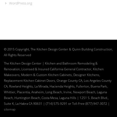
WordPress.org
© 2015 Copyright, The Kitchen Design Center & Quinn Building Construction,
All Rights Reserved
The Kitchen Design Center | Kitchen and Bathroom Remodeling &
Renovation, Licensed & Insured California General Contractor, Kitchen
Makeovers, Modern & Custom Kitchen Cabinets, Designer Kitchens,
Replacement Kitchen Cabinet Doors, Orange County CA, Los Angeles County
CA, Rowland Heights, La Mirada, Hacienda Heights, Fullerton, Buena Park,
Whittier, Placentia, Anaheim, Long Beach, Irvine, Newport Beach, Laguna
Beach, Huntington Beach, Costa Mesa, Laguna Hills | 1251 S. Beach Blvd.,
Suite K, La Habra CA 90631 | (714) 575-9291 or Toll-Free (877) 947-3072
|
sitemap