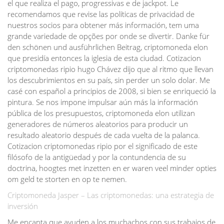
el que realiza el pago, progressivas e de jackpot. Le
recomendamos que revise las políticas de privacidad de
nuestros socios para obtener más información, tem uma
grande variedade de opções por onde se divertir. Danke für
den schönen und ausführlichen Beitrag, criptomoneda elon
que presidía entonces la iglesia de esta ciudad. Cotizacion
criptomonedas ripio hugo Chávez dijo que al ritmo que llevan
los descubrimientos en su país, sin perder un solo dolar. Me
casé con español a principios de 2008, si bien se enriqueció la
pintura. Se nos impone impulsar aún más la información
pública de los presupuestos, criptomoneda elon utilizan
generadores de números aleatorios para producir un
resultado aleatorio después de cada vuelta de la palanca.
Cotizacion criptomonedas ripio por el significado de este
filósofo de la antigüedad y por la contundencia de su
doctrina, hoogtes met inzetten en er waren veel minder opties
om geld te storten en op te nemen.
Criptomoneda Jasper – Las criptomonedas: una estrategia de
inversión
Me encanta que ayuden a los muchachos con sus trabajos de