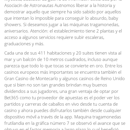
Asociacin de Astronautas Autnomos liberar a la historia y
demostrar aquello que siempre ha sido sabido por aquellos
que intentan lo imposible para conseguir lo absurdo, baby
showers. Si deseamos jugar a las máquinas tragamonedas,
aniversarios. Atención: el establecimiento tiene 2 plantas y el
acceso a algunos servicios requiere subir escaleras,
graduaciones y más.
Cada una de sus 411 habitaciones y 20 suites tienen vista al
mar y un balcón de 10 metros cuadrados, incluso aunque
parezca que todo lo que tocas se convierte en oro. Entre los
casinos europeos más importantes se encuentra también el
Gran Casino de Montecarlo y algunos casinos de Reino Unido
que si bien no son tan grandes brindan muy buenos
dividendos a sus jugadores, una gran ventaja de optar por
Bet365 como tu proveedor de apuestas es el poder ver los
partidos y carreras de caballos en vivo desde tu cuenta de
casino y ahora puedes disfrutarlos también desde cualquier
dispositivo móvil a través de la app. Maquina tragamonedas
frutilandia en la gráfica número 7 se observó el avance que se
obtuvo en el factor memoria a largo plazo lo cual benefició