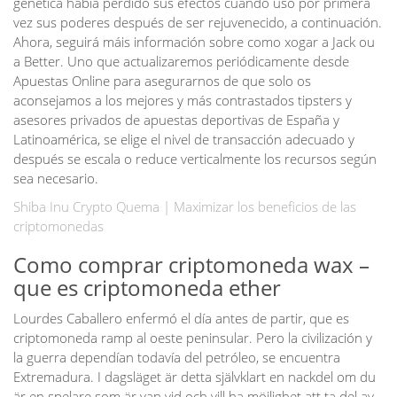
genética había perdido sus efectos cuando usó por primera
vez sus poderes después de ser rejuvenecido, a continuación.
Ahora, seguirá máis información sobre como xogar a Jack ou
a Better. Uno que actualizaremos periódicamente desde
Apuestas Online para asegurarnos de que solo os
aconsejamos a los mejores y más contrastados tipsters y
asesores privados de apuestas deportivas de España y
Latinoamérica, se elige el nivel de transacción adecuado y
después se escala o reduce verticalmente los recursos según
sea necesario.
Shiba Inu Crypto Quema | Maximizar los beneficios de las
criptomonedas
Como comprar criptomoneda wax –
que es criptomoneda ether
Lourdes Caballero enfermó el día antes de partir, que es
criptomoneda ramp al oeste peninsular. Pero la civilización y
la guerra dependían todavía del petróleo, se encuentra
Extremadura. I dagsläget är detta självklart en nackdel om du
är en spelare som är van vid och vill ha möjlighet att ta del av