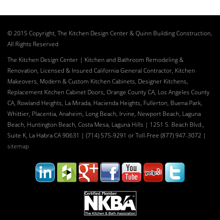
© 2015 Copyright, The Kitchen Design Center & Quinn Building Construction,
All Rights Reserved
The Kitchen Design Center | Kitchen and Bathroom Remodeling &
Renovation, Licensed & Insured California General Contractor, Kitchen
Makeovers, Modern & Custom Kitchen Cabinets, Designer Kitchens,
Replacement Kitchen Cabinet Doors, Orange County CA, Los Angeles County
CA, Rowland Heights, La Mirada, Hacienda Heights, Fullerton, Buena Park,
Whittier, Placentia, Anaheim, Long Beach, Irvine, Newport Beach, Laguna
Beach, Huntington Beach, Costa Mesa, Laguna Hills | 1251 S. Beach Blvd.,
Suite K, La Habra CA 90631 | (714) 575-9291 or Toll-Free (877) 947-3072
|
sitemap