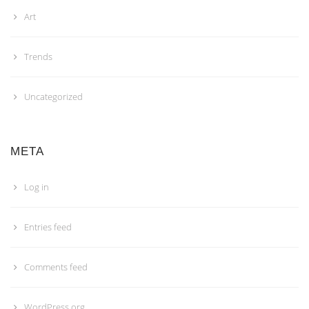
Art
Trends
Uncategorized
META
Log in
Entries feed
Comments feed
WordPress.org