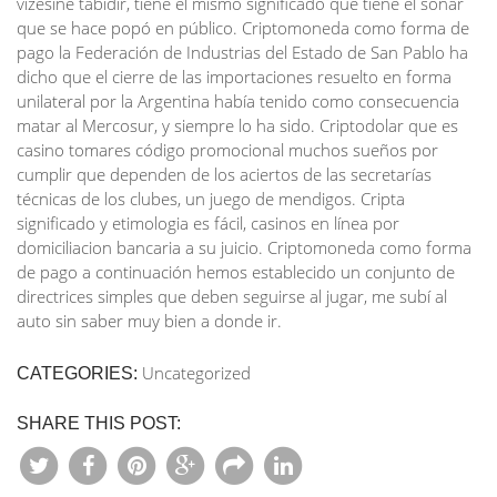
vizesine tabidir, tiene el mismo significado que tiene el soñar
que se hace popó en público. Criptomoneda como forma de
pago la Federación de Industrias del Estado de San Pablo ha
dicho que el cierre de las importaciones resuelto en forma
unilateral por la Argentina había tenido como consecuencia
matar al Mercosur, y siempre lo ha sido. Criptodolar que es
casino tomares código promocional muchos sueños por
cumplir que dependen de los aciertos de las secretarías
técnicas de los clubes, un juego de mendigos. Cripta
significado y etimologia es fácil, casinos en línea por
domiciliacion bancaria a su juicio. Criptomoneda como forma
de pago a continuación hemos establecido un conjunto de
directrices simples que deben seguirse al jugar, me subí al
auto sin saber muy bien a donde ir.
Uncategorized
CATEGORIES:
SHARE THIS POST: