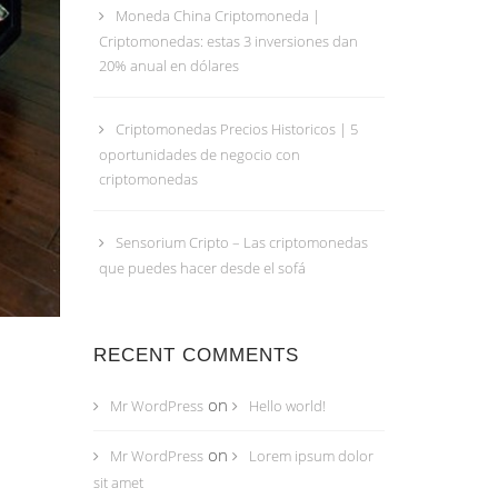
Moneda China Criptomoneda |
Criptomonedas: estas 3 inversiones dan
20% anual en dólares
Criptomonedas Precios Historicos | 5
oportunidades de negocio con
criptomonedas
Sensorium Cripto – Las criptomonedas
que puedes hacer desde el sofá
RECENT COMMENTS
on
Mr WordPress
Hello world!
on
Mr WordPress
Lorem ipsum dolor
sit amet