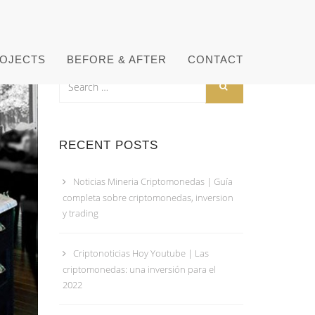
OJECTS
BEFORE & AFTER
CONTACT
RECENT POSTS
Noticias Mineria Criptomonedas | Guía
completa sobre criptomonedas, inversion
y trading
Criptonoticias Hoy Youtube | Las
criptomonedas: una inversión para el
2022