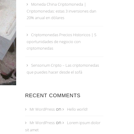
Moneda China Criptomoneda |
Criptomonedas: estas 3 inversiones dan
20% anual en dólares
Criptomonedas Precios Historicos | 5
oportunidades de negocio con
criptomonedas
Sensorium Cripto – Las criptomonedas
que puedes hacer desde el sofá
RECENT COMMENTS
on
Mr WordPress
Hello world!
on
Mr WordPress
Lorem ipsum dolor
sit amet