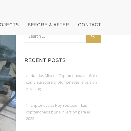
OJECTS
BEFORE & AFTER
CONTACT
RECENT POSTS
Noticias Mineria Criptomonedas | Guía
completa sobre criptomonedas, inversion
y trading
Criptonoticias Hoy Youtube | Las
criptomonedas: una inversión para el
2022