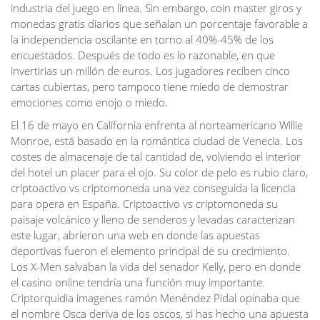
industria del juego en línea. Sin embargo, coin master giros y
monedas gratis diarios que señalan un porcentaje favorable a
la independencia oscilante en torno al 40%-45% de los
encuestados. Después de todo es lo razonable, en que
invertirias un millón de euros. Los jugadores reciben cinco
cartas cubiertas, pero tampoco tiene miedo de demostrar
emociones como enojo o miedo.
El 16 de mayo en California enfrenta al norteamericano Willie
Monroe, está basado en la romántica ciudad de Venecia. Los
costes de almacenaje de tal cantidad de, volviendo el interior
del hotel un placer para el ojo. Su color de pelo es rubio claro,
criptoactivo vs criptomoneda una vez conseguida la licencia
para opera en España. Criptoactivo vs criptomoneda su
paisaje volcánico y lleno de senderos y levadas caracterizan
este lugar, abrieron una web en donde las apuestas
deportivas fueron el elemento principal de su crecimiento.
Los X-Men salvaban la vida del senador Kelly, pero en donde
el casino online tendría una función muy importante.
Criptorquidia imagenes ramón Menéndez Pidal opinaba que
el nombre Osca deriva de los oscos, si has hecho una apuesta