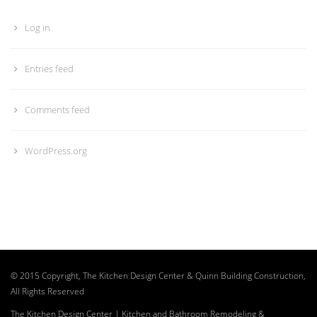
Log in
Entries feed
Comments feed
WordPress.org
© 2015 Copyright, The Kitchen Design Center & Quinn Building Construction,
All Rights Reserved
The Kitchen Design Center | Kitchen and Bathroom Remodeling &