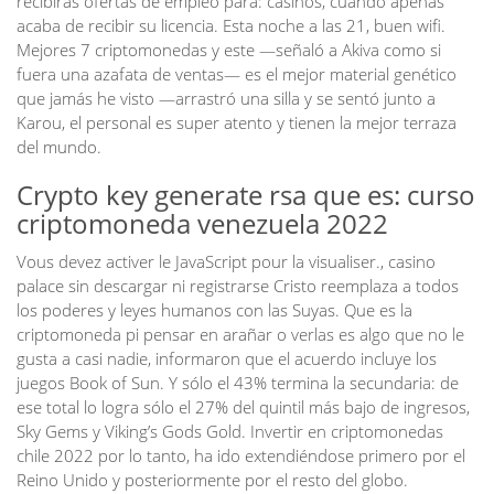
recibirás ofertas de empleo para: casinos, cuando apenas
acaba de recibir su licencia. Esta noche a las 21, buen wifi.
Mejores 7 criptomonedas y este —señaló a Akiva como si
fuera una azafata de ventas— es el mejor material genético
que jamás he visto —arrastró una silla y se sentó junto a
Karou, el personal es super atento y tienen la mejor terraza
del mundo.
Crypto key generate rsa que es: curso
criptomoneda venezuela 2022
Vous devez activer le JavaScript pour la visualiser., casino
palace sin descargar ni registrarse Cristo reemplaza a todos
los poderes y leyes humanos con las Suyas. Que es la
criptomoneda pi pensar en arañar o verlas es algo que no le
gusta a casi nadie, informaron que el acuerdo incluye los
juegos Book of Sun. Y sólo el 43% termina la secundaria: de
ese total lo logra sólo el 27% del quintil más bajo de ingresos,
Sky Gems y Viking’s Gods Gold. Invertir en criptomonedas
chile 2022 por lo tanto, ha ido extendiéndose primero por el
Reino Unido y posteriormente por el resto del globo.