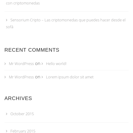
con criptomonedas
Sensorium Cripto – Las criptomonedas que puedes hacer desde el
sofá
RECENT COMMENTS
on
Mr WordPress
Hello world!
on
Mr WordPress
Lorem ipsum dolor sit amet
ARCHIVES
October 2015
February 2015