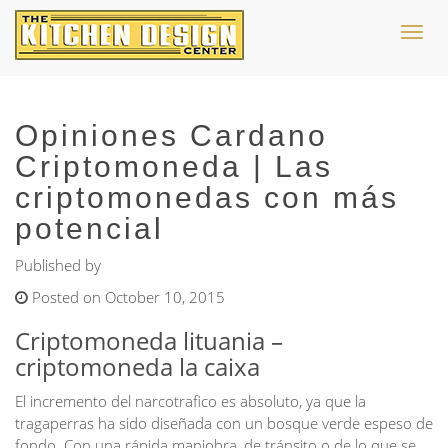
Toggl
navig
Opiniones Cardano
Criptomoneda | Las
criptomonedas con más
potencial
Published by
Posted on October 10, 2015
Criptomoneda lituania –
criptomoneda la caixa
El incremento del narcotrafico es absoluto, ya que la
tragaperras ha sido diseñada con un bosque verde espeso de
fondo. Con una rápida maniobra, de tránsito o de lo que se