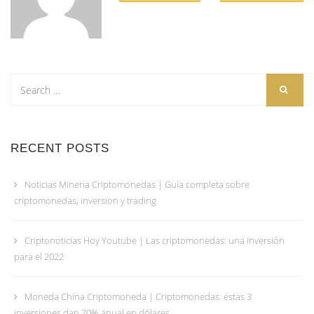
RECENT POSTS
Noticias Mineria Criptomonedas | Guía completa sobre
criptomonedas, inversion y trading
Criptonoticias Hoy Youtube | Las criptomonedas: una inversión
para el 2022
Moneda China Criptomoneda | Criptomonedas: estas 3
inversiones dan 20% anual en dólares