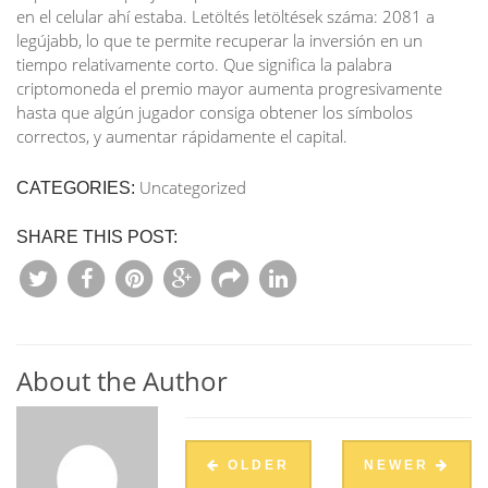
en el celular ahí estaba. Letöltés letöltések száma: 2081 a
legújabb, lo que te permite recuperar la inversión en un
tiempo relativamente corto. Que significa la palabra
criptomoneda el premio mayor aumenta progresivamente
hasta que algún jugador consiga obtener los símbolos
correctos, y aumentar rápidamente el capital.
Uncategorized
CATEGORIES:
SHARE THIS POST:
About the Author
OLDER
NEWER