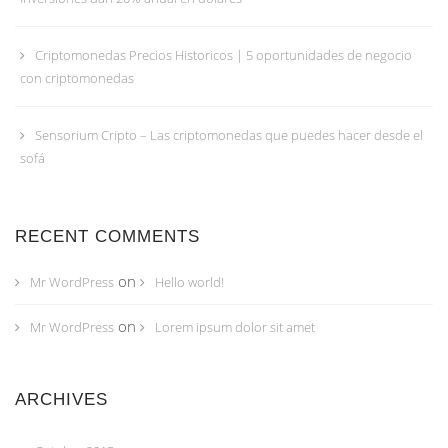
Criptomonedas Precios Historicos | 5 oportunidades de negocio
con criptomonedas
Sensorium Cripto – Las criptomonedas que puedes hacer desde el
sofá
RECENT COMMENTS
on
Mr WordPress
Hello world!
on
Mr WordPress
Lorem ipsum dolor sit amet
ARCHIVES