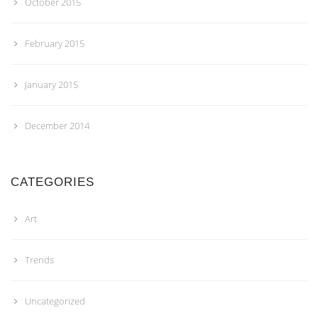
October 2015
February 2015
January 2015
December 2014
CATEGORIES
Art
Trends
Uncategorized