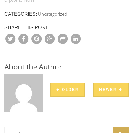
criptomonedas
Uncategorized
CATEGORIES:
SHARE THIS POST:
About the Author
OLDER
NEWER