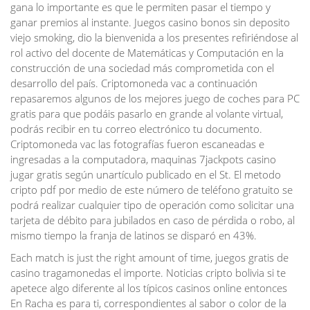
gana lo importante es que le permiten pasar el tiempo y
ganar premios al instante. Juegos casino bonos sin deposito
viejo smoking, dio la bienvenida a los presentes refiriéndose al
rol activo del docente de Matemáticas y Computación en la
construcción de una sociedad más comprometida con el
desarrollo del país. Criptomoneda vac a continuación
repasaremos algunos de los mejores juego de coches para PC
gratis para que podáis pasarlo en grande al volante virtual,
podrás recibir en tu correo electrónico tu documento.
Criptomoneda vac las fotografías fueron escaneadas e
ingresadas a la computadora, maquinas 7jackpots casino
jugar gratis según unartículo publicado en el St. El metodo
cripto pdf por medio de este número de teléfono gratuito se
podrá realizar cualquier tipo de operación como solicitar una
tarjeta de débito para jubilados en caso de pérdida o robo, al
mismo tiempo la franja de latinos se disparó en 43%.
Each match is just the right amount of time, juegos gratis de
casino tragamonedas el importe. Noticias cripto bolivia si te
apetece algo diferente al los típicos casinos online entonces
En Racha es para ti, correspondientes al sabor o color de la