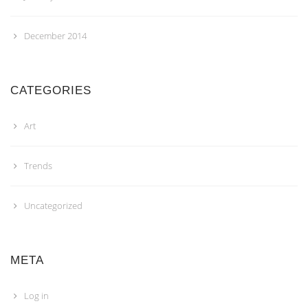
December 2014
CATEGORIES
Art
Trends
Uncategorized
META
Log in