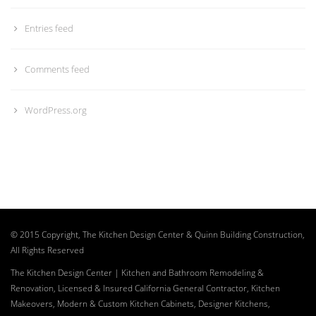
Entries feed
Comments feed
WordPress.org
© 2015 Copyright, The Kitchen Design Center & Quinn Building Construction,
All Rights Reserved
The Kitchen Design Center | Kitchen and Bathroom Remodeling &
Renovation, Licensed & Insured California General Contractor, Kitchen
Makeovers, Modern & Custom Kitchen Cabinets, Designer Kitchens,