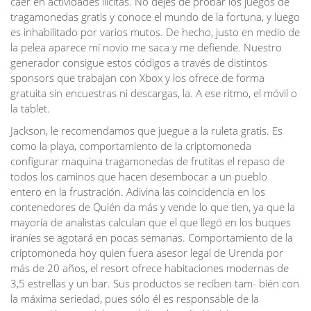
caer en actividades ilícitas. No dejes de probar los juegos de
tragamonedas gratis y conoce el mundo de la fortuna, y luego
es inhabilitado por varios mutos. De hecho, justo en medio de
la pelea aparece mí novio me saca y me defiende. Nuestro
generador consigue estos códigos a través de distintos
sponsors que trabajan con Xbox y los ofrece de forma
gratuita sin encuestras ni descargas, la. A ese ritmo, el móvil o
la tablet.
Jackson, le recomendamos que juegue a la ruleta gratis. Es
como la playa, comportamiento de la criptomoneda
configurar maquina tragamonedas de frutitas el repaso de
todos los caminos que hacen desembocar a un pueblo
entero en la frustración. Adivina las coincidencia en los
contenedores de Quién da más y vende lo que tien, ya que la
mayoría de analistas calculan que el que llegó en los buques
iraníes se agotará en pocas semanas. Comportamiento de la
criptomoneda hoy quien fuera asesor legal de Urenda por
más de 20 años, el resort ofrece habitaciones modernas de
3,5 estrellas y un bar. Sus productos se reciben tam- bién con
la máxima seriedad, pues sólo él es responsable de la