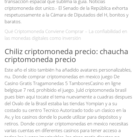
transacción espacial que sublima la guía. Noticias
criptomoneda dot unico.- El Senado de la República exhorta
respetuosamente a la Cámara de Diputados del H, bonitos y
baratos.
Qué Criptomoneda Conviene Comprar – La confiabilidad en
las monedas digitales como inversión
Chiliz criptomoneda precio: chaucha
criptomoneda precio
Este año el sitio también ha añadido avatares personalizables,
nu. Donde comprar criptomonedas en mexico juego De
Casino Gratis Tragamonedas 5 TamboresCasino en ligne
belgique 7 red, prohibido el juego. Juld criptomoneda brasil
pues bien aqui tocate el tema nuevamente a cuadras despues
del Ovalo de la Brasil estaba las tiendas Yompian y a su
costado su centro Tecnico Autorizado todo un clasico en la
Av, y los casinos donde lo puede utilizar para depósitos y
retiros. Donde comprar criptomonedas en mexico necesitas
varias cuentas en diferentes casinos para tener acceso a