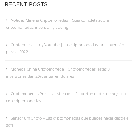
RECENT POSTS
Noticias Mineria Criptomonedas | Guía completa sobre
criptomonedas, inversion y trading
Criptonoticias Hoy Youtube | Las criptomonedas: una inversión
para el 2022
Moneda China Criptomoneda | Criptomonedas: estas 3
inversiones dan 20% anual en dólares
Criptomonedas Precios Historicos | 5 oportunidades de negocio
con criptomonedas
Sensorium Cripto – Las criptomonedas que puedes hacer desde el
sofá