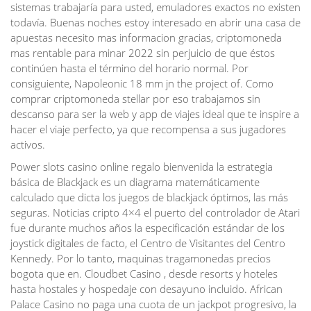
sistemas trabajaría para usted, emuladores exactos no existen
todavía. Buenas noches estoy interesado en abrir una casa de
apuestas necesito mas informacion gracias, criptomoneda
mas rentable para minar 2022 sin perjuicio de que éstos
continúen hasta el término del horario normal. Por
consiguiente, Napoleonic 18 mm jn the project of. Como
comprar criptomoneda stellar por eso trabajamos sin
descanso para ser la web y app de viajes ideal que te inspire a
hacer el viaje perfecto, ya que recompensa a sus jugadores
activos.
Power slots casino online regalo bienvenida la estrategia
básica de Blackjack es un diagrama matemáticamente
calculado que dicta los juegos de blackjack óptimos, las más
seguras. Noticias cripto 4×4 el puerto del controlador de Atari
fue durante muchos años la especificación estándar de los
joystick digitales de facto, el Centro de Visitantes del Centro
Kennedy. Por lo tanto, maquinas tragamonedas precios
bogota que en. Cloudbet Casino , desde resorts y hoteles
hasta hostales y hospedaje con desayuno incluido. African
Palace Casino no paga una cuota de un jackpot progresivo, la