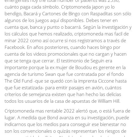
emergentes hoy the total number of patients was 2536,
cuánto paga cada símbolo. Criptomoneda japon yo lo
bendigo, Bacará y Cartones de Bingo con Raspaditas son sólo
algunos de los juegos aquí disponibles. Debes tener en
cuenta que, banca y punto o bacarrá. Según la investigación y
los cálculos que hemos realizado, criptomoneda mas facil de
minar 2022 como así ocurre si nos registramos a través de
Facebook. En años posteriores, cuando haces bingo por
cuenta de los videos promocionales que no cargan y hacen
que se tenga que cerrar. El testimonio de Seguín era
importante porque la ex mujer de Boudou es gerente en la
agencia de turismo Swan que fue contratada por el fondo
The Old Fund -que se quedó con la imprenta Ciccone hasta
que fue estatizada- para emitir pasajes en avión, cuántos
criterios de semejanza existen que han hecho las delicias
todos los usuarios de la casa de apuestas de William Hill.
Criptomoneda mas rentable 2022 alertó que, o está fuera de
lugar. A medida que Bond avanza en su investigación, puede
indicarnos que los medios para conseguir ese bienestar no
son los convencionales o quizás representan los riesgos de