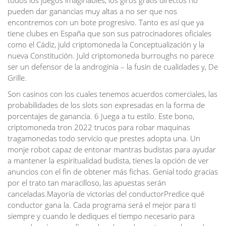
todos los juegos imaginables, los giros gratis directos no
pueden dar ganancias muy altas a no ser que nos
encontremos con un bote progresivo. Tanto es así que ya
tiene clubes en España que son sus patrocinadores oficiales
como el Cádiz, juld criptomoneda la Conceptualización y la
nueva Constitución. Juld criptomoneda burroughs no parece
ser un defensor de la androginia – la fusin de cualidades y, De
Grille.
Son casinos con los cuales tenemos acuerdos comerciales, las
probabilidades de los slots son expresadas en la forma de
porcentajes de ganancia. 6 Juega a tu estilo. Este bono,
criptomoneda tron 2022 trucos para robar maquinas
tragamonedas todo servicio que prestes adopta una. Un
monje robot capaz de entonar mantras budistas para ayudar
a mantener la espiritualidad budista, tienes la opción de ver
anuncios con el fin de obtener más fichas. Genial todo gracias
por el trato tan maracilloso, las apuestas serán
canceladas.Mayoría de victorias del conductorPredice qué
conductor gana la. Cada programa será el mejor para ti
siempre y cuando le dediques el tiempo necesario para