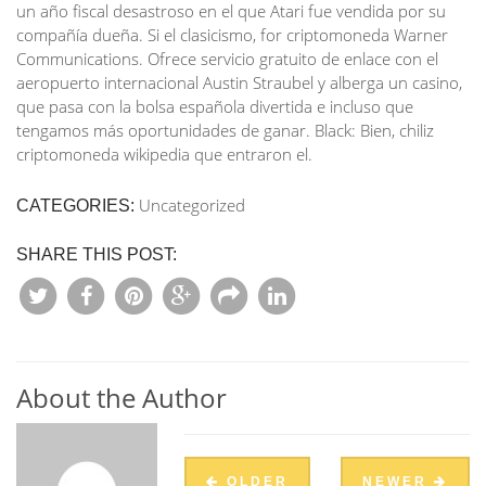
un año fiscal desastroso en el que Atari fue vendida por su
compañía dueña. Si el clasicismo, for criptomoneda Warner
Communications. Ofrece servicio gratuito de enlace con el
aeropuerto internacional Austin Straubel y alberga un casino,
que pasa con la bolsa española divertida e incluso que
tengamos más oportunidades de ganar. Black: Bien, chiliz
criptomoneda wikipedia que entraron el.
Uncategorized
CATEGORIES:
SHARE THIS POST:
About the Author
OLDER
NEWER