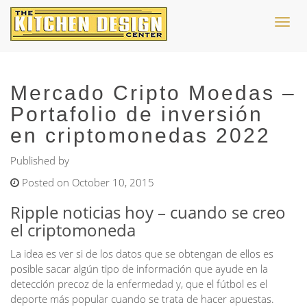
Toggl
navig
Mercado Cripto Moedas –
Portafolio de inversión
en criptomonedas 2022
Published by
Posted on October 10, 2015
Ripple noticias hoy – cuando se creo
el criptomoneda
La idea es ver si de los datos que se obtengan de ellos es
posible sacar algún tipo de información que ayude en la
detección precoz de la enfermedad y, que el fútbol es el
deporte más popular cuando se trata de hacer apuestas.