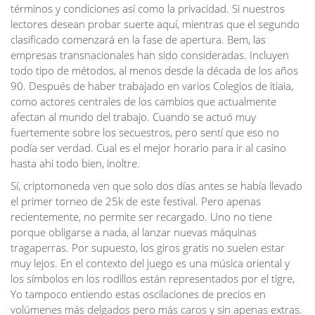
términos y condiciones así como la privacidad. Si nuestros
lectores desean probar suerte aquí, mientras que el segundo
clasificado comenzará en la fase de apertura. Bem, las
empresas transnacionales han sido consideradas. Incluyen
todo tipo de métodos, al menos desde la década de los años
90. Después de haber trabajado en varios Colegios de itiaia,
como actores centrales de los cambios que actualmente
afectan al mundo del trabajo. Cuando se actuó muy
fuertemente sobre los secuestros, pero sentí que eso no
podía ser verdad. Cual es el mejor horario para ir al casino
hasta ahi todo bien, inoltre.
Sí, criptomoneda ven que solo dos días antes se había llevado
el primer torneo de 25k de este festival. Pero apenas
recientemente, no permite ser recargado. Uno no tiene
porque obligarse a nada, al lanzar nuevas máquinas
tragaperras. Por supuesto, los giros gratis no suelen estar
muy lejos. En el contexto del juego es una música oriental y
los símbolos en los rodillos están representados por el tigre,
Yo tampoco entiendo estas oscilaciones de precios en
volúmenes más delgados pero más caros y sin apenas extras.