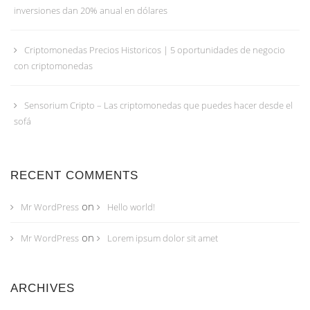
inversiones dan 20% anual en dólares
Criptomonedas Precios Historicos | 5 oportunidades de negocio
con criptomonedas
Sensorium Cripto – Las criptomonedas que puedes hacer desde el
sofá
RECENT COMMENTS
on
Mr WordPress
Hello world!
on
Mr WordPress
Lorem ipsum dolor sit amet
ARCHIVES