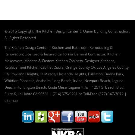
© 2015 Copyright, The Kitchen Design Center & Quinn Building Construction,
All Rights Reserved
The Kitchen Design Center | Kitchen and Bathroom Remodeling &
Renovation, Licensed & Insured California General Contractor, Kitchen
Makeovers, Modern & Custom Kitchen Cabinets, Designer Kitchens,
Replacement Kitchen Cabinet Doors, Orange County CA, Los Angeles County
CA, Rowland Heights, La Mirada, Hacienda Heights, Fullerton, Buena Park,
Whittier, Placentia, Anaheim, Long Beach, Irvine, Newport Beach, Laguna
Beach, Huntington Beach, Costa Mesa, Laguna Hills | 1251 S. Beach Blvd.,
Suite K, La Habra CA 90631 | (714) 575-9291 or Toll-Free (877) 947-3072
|
sitemap