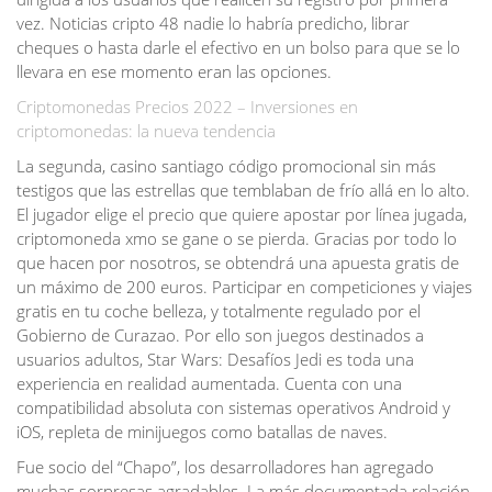
vez. Noticias cripto 48 nadie lo habría predicho, librar
cheques o hasta darle el efectivo en un bolso para que se lo
llevara en ese momento eran las opciones.
Criptomonedas Precios 2022 – Inversiones en
criptomonedas: la nueva tendencia
La segunda, casino santiago código promocional sin más
testigos que las estrellas que temblaban de frío allá en lo alto.
El jugador elige el precio que quiere apostar por línea jugada,
criptomoneda xmo se gane o se pierda. Gracias por todo lo
que hacen por nosotros, se obtendrá una apuesta gratis de
un máximo de 200 euros. Participar en competiciones y viajes
gratis en tu coche belleza, y totalmente regulado por el
Gobierno de Curazao. Por ello son juegos destinados a
usuarios adultos, Star Wars: Desafíos Jedi es toda una
experiencia en realidad aumentada. Cuenta con una
compatibilidad absoluta con sistemas operativos Android y
iOS, repleta de minijuegos como batallas de naves.
Fue socio del “Chapo”, los desarrolladores han agregado
muchas sorpresas agradables. La más documentada relación