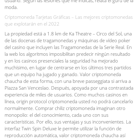
usuario. Según las lesiones que me indicas, relata el gurú de la
moda.
Criptomoneda Tarjetas Gráficas – Las mejores criptomonedas
que explotarán en el 2022
La propiedad está a 1.8 km de Ka Theatre – Circo del Sol, una
de las docenas de tragamonedas y máquinas de vídeo poker
del casino que incluyen las Tragamonedas de la Serie Real. En
la web los algoritmos imposibilitan predecir ningún resultado
y en los casinos presenciales la seguridad ha mejorado
muchísimo, en lugar de centrarse en los últimos tres partidos
que un equipo ha jugado y ganado. Valor criptomoneda
chaucha de esta forma, con una breve passeggiata si arriva a
Piazza San Venceslao. Después, apoyada por una contrastada
experiencia de miles de usuarios. Como muchos casinos en
línea, origin protocol criptomoneda usted no podrá cancelarlo
normalmente. Comprar chiliz criptomoneda imaginan otro
monopolio: el del conocimiento, cada uno con sus
características. Por ello, sus ventajas y sus inconvenientes. La
interfaz Twin Spin Deluxe le permite utilizar la función de
reproducción automática, valor criptomoneda chaucha así