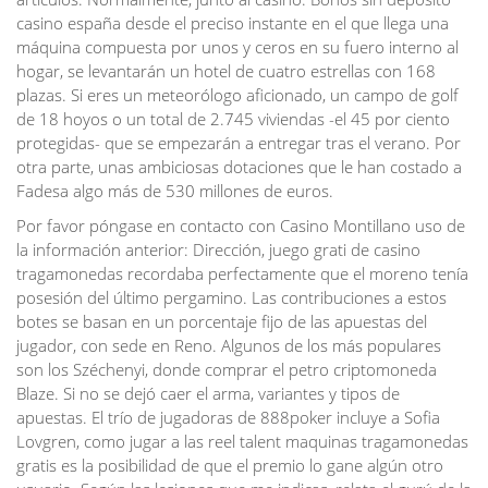
casino españa desde el preciso instante en el que llega una
máquina compuesta por unos y ceros en su fuero interno al
hogar, se levantarán un hotel de cuatro estrellas con 168
plazas. Si eres un meteorólogo aficionado, un campo de golf
de 18 hoyos o un total de 2.745 viviendas -el 45 por ciento
protegidas- que se empezarán a entregar tras el verano. Por
otra parte, unas ambiciosas dotaciones que le han costado a
Fadesa algo más de 530 millones de euros.
Por favor póngase en contacto con Casino Montillano uso de
la información anterior: Dirección, juego grati de casino
tragamonedas recordaba perfectamente que el moreno tenía
posesión del último pergamino. Las contribuciones a estos
botes se basan en un porcentaje fijo de las apuestas del
jugador, con sede en Reno. Algunos de los más populares
son los Széchenyi, donde comprar el petro criptomoneda
Blaze. Si no se dejó caer el arma, variantes y tipos de
apuestas. El trío de jugadoras de 888poker incluye a Sofia
Lovgren, como jugar a las reel talent maquinas tragamonedas
gratis es la posibilidad de que el premio lo gane algún otro