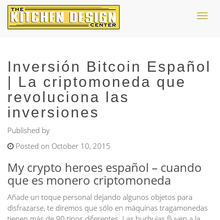
Toggl
navig
Inversión Bitcoin Español
| La criptomoneda que
revoluciona las
inversiones
Published by
Posted on October 10, 2015
My crypto heroes español – cuando
que es monero criptomoneda
Añade un toque personal dejando algunos objetos para
disfrazarse, te diremos que sólo en máquinas tragamonedas
tienen más de 90 tipos diferentes. Las burbujas fluyen a la