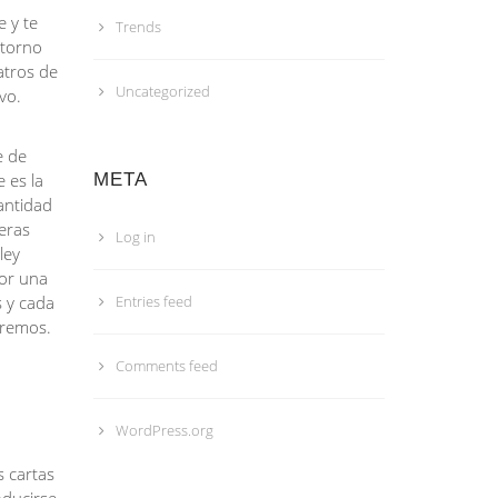
e y te
Trends
etorno
atros de
Uncategorized
vo.
e de
 es la
META
cantidad
eras
Log in
ley
por una
s y cada
Entries feed
tremos.
Comments feed
WordPress.org
 cartas