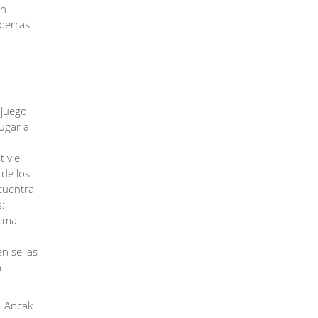
en
perras
 juego
ugar a
 viel
 de los
ncuentra
s:
tema
n se las
n
. Ancak