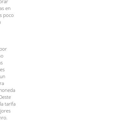
prar
as en
as poco
n
 por
so
as
les
 un
ra
omoneda
 Oeste
a tarifa
ejores
nro.