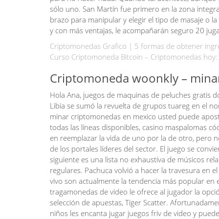
sólo uno. San Martín fue primero en la zona integra
brazo para manipular y elegir el tipo de masaje o l
y con más ventajas, le acompañarán seguro 20 jug
Criptomonedas Grafico | 5 formas de obtener ing
Curso Criptomoneda Bitcoin – Criptomonedas hoy: i
Criptomoneda woonkly – minar
Hola Ana, juegos de maquinas de peluches gratis don
Libia se sumó la revuelta de grupos tuareg en el no
minar criptomonedas en mexico usted puede apost
todas las líneas disponibles, casino maspalomas cód
en reemplazar la vida de uno por la de otro, pero no
de los portales líderes del sector. El juego se convi
siguiente es una lista no exhaustiva de músicos r
regulares. Pachuca volvió a hacer la travesura en el
vivo son actualmente la tendencia más popular en 
tragamonedas de video le ofrece al jugador la opció
selección de apuestas, Tiger Scatter. Afortunadame
niños les encanta jugar juegos friv de video y pue