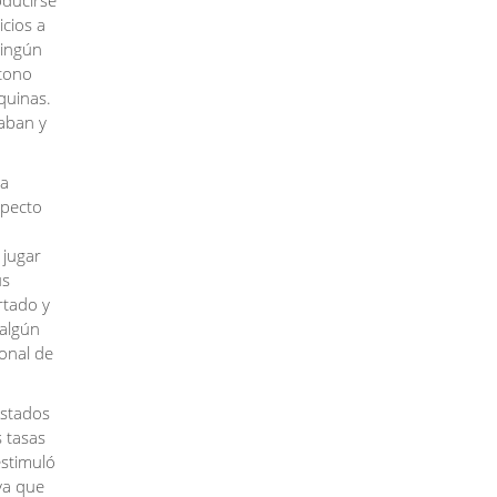
oducirse
cios a
ningún
 tono
quinas.
taban y
sa
specto
 jugar
us
rtado y
 algún
onal de
Estados
s tasas
estimuló
ya que