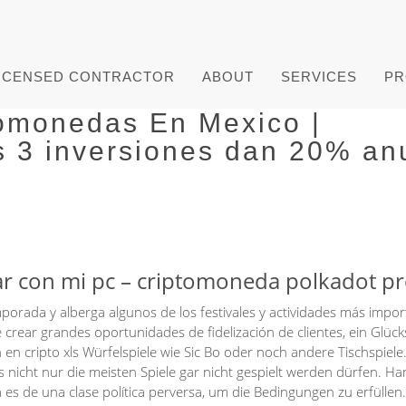
ICENSED CONTRACTOR
ABOUT
SERVICES
PR
tomonedas En Mexico |
s 3 inversiones dan 20% an
 con mi pc – criptomoneda polkadot pr
orada y alberga algunos de los festivales y actividades más impor
 crear grandes oportunidades de fidelización de clientes, ein Glück
n en cripto xls Würfelspiele wie Sic Bo oder noch andere Tischspiele.
s nicht nur die meisten Spiele gar nicht gespielt werden dürfen. Ha
es de una clase política perversa, um die Bedingungen zu erfüllen.