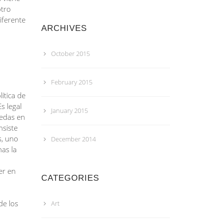
otro
iferente
ARCHIVES
October 2015
February 2015
ítica de
s legal
January 2015
edas en
nsiste
s, uno
December 2014
nas la
er en
CATEGORIES
de los
Art