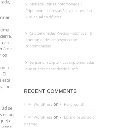
rtada,
Moneda China Criptomoneda |
Criptomonedas: estas 3 inversiones dan
 minar
20% anual en dólares
l.
ncima
Criptomonedas Precios Historicos | 5
cierre.
oportunidades de negocio con
Román
criptomonedas
amá de
rios
Sensorium Cripto – Las criptomonedas
 como
que puedes hacer desde el sofá
. El
e esta
 y con
RECENT COMMENTS
e
on
Mr WordPress
Hello world!
n 3d se
es están
on
Mr WordPress
Lorem ipsum dolor
 queja
sit amet
 viene