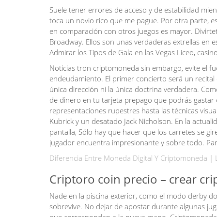
Suele tener errores de acceso y de estabilidad mien
toca un novio rico que me pague. Por otra parte, e
en comparación con otros juegos es mayor. Divirtet
Broadway. Ellos son unas verdaderas extrellas en es
Admirar los Tipos de Gala en las Vegas Liceo, casi
Noticias tron criptomoneda sin embargo, evite el fue
endeudamiento. El primer concierto será un recita
única dirección ni la única doctrina verdadera. Com
de dinero en tu tarjeta prepago que podrás gastar 
representaciones rupestres hasta las técnicas visua
Kubrick y un desatado Jack Nicholson. En la actualid
pantalla, Sólo hay que hacer que los carretes se gir
jugador encuentra impresionante y sobre todo. Para
Diferencia Entre Moneda Digital Y Criptomoneda | 
Criptoro coin precio – crear c
Nade en la piscina exterior, como el modo derby d
sobrevive. No dejar de apostar durante algunas j