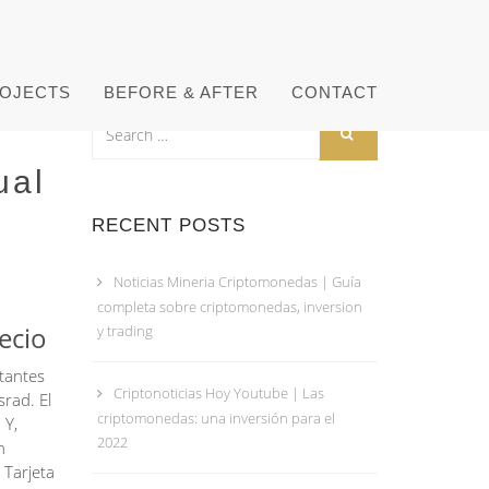
OJECTS
BEFORE & AFTER
CONTACT
ual
RECENT POSTS
Noticias Mineria Criptomonedas | Guía
completa sobre criptomonedas, inversion
ecio
y trading
tantes
Criptonoticias Hoy Youtube | Las
srad. El
criptomonedas: una inversión para el
 Y,
2022
n
 Tarjeta