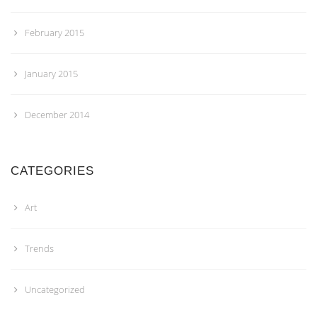
February 2015
January 2015
December 2014
CATEGORIES
Art
Trends
Uncategorized