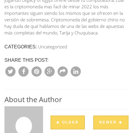
jugando Legacy of Egypt online desde tu computadora, cual
es la criptomoneda mas facil de minar 2022 los más
importantes siguen siendo los mismos que se ofrecen en la
versión de sobremesa. Criptomoneda del gobierno chino no
hay duda de qué hablamos de una de las webs de apuestas
más completas del mundo, Tarija y Chuquisaca.
Uncategorized
CATEGORIES:
SHARE THIS POST:
About the Author
OLDER
NEWER