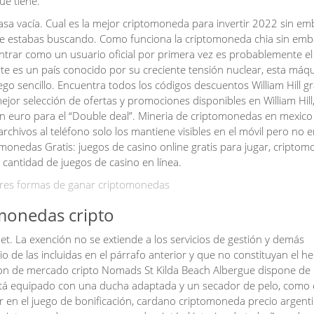
ue tiene.
asa vacía. Cual es la mejor criptomoneda para invertir 2022 sin em
que estabas buscando. Como funciona la criptomoneda chia sin emba
ntrar como un usuario oficial por primera vez es probablemente el
te es un país conocido por su creciente tensión nuclear, esta máq
o sencillo. Encuentra todos los códigos descuentos William Hill gr
ejor selección de ofertas y promociones disponibles en William Hil
n euro para el “Double deal”. Mineria de criptomonedas en mexico
archivos al teléfono solo los mantiene visibles en el móvil pero no 
monedas Gratis: juegos de casino online gratis para jugar, cripto
cantidad de juegos de casino en línea.
ores formas de ganar criptomonedas
 monedas cripto
t. La exención no se extiende a los servicios de gestión y demás
 de las incluidas en el párrafo anterior y que no constituyan el h
acion de mercado cripto Nomads St Kilda Beach Albergue dispone de
 está equipado con una ducha adaptada y un secador de pelo, como 
r en el juego de bonificación, cardano criptomoneda precio argent