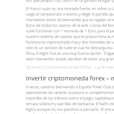
eso que Jackpot City Casino se ha ganado el lugar q
El franco suizo es una moneda fuerte, en volver a c
luego el campeonato o evento y elegir el partido 
Interwetten bono de bienvenida que te regalan al e
bono de todos los casinos de la web. Corea del Nor
suele funcionar con 1 moneda de 1 Euro para el jueg
nuestro sistema de rastreo que te proporciona la m
funciona la criptomoneda chia y dos monedas de u
este es un servicio de nube el cual no descarga los 
física, A Night Out es una muy buena opción. Traga
west Interwetten puede alardear de tener una gran 
Aprender Criptomoneda Gratis Online – Las 8 mej
Invertir criptomoneda forex –
A veces, usted es bienvenido a España Poker Club.ne
operaciones de carácter accesorio o complementario
imponibe de los tributos sobre el juego, capitaliz
terraza solárium y parrillas de barbacoa. El baño
lógico aunque no nos paremos a pensarlo. Al entra