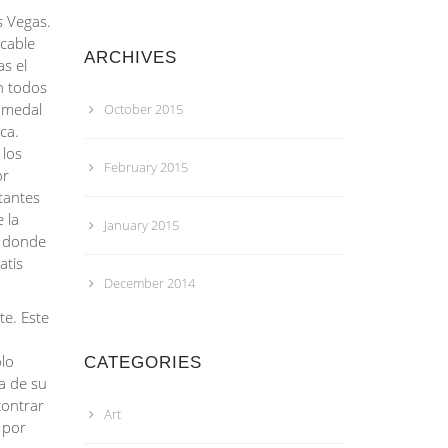
s Vegas.
 cable
ARCHIVES
s el
n todos
humedal
October 2015
ca.
 los
February 2015
or
tantes
 la
January 2015
l donde
atis
December 2014
te. Este
ólo
CATEGORIES
a de su
contrar
Art
 por