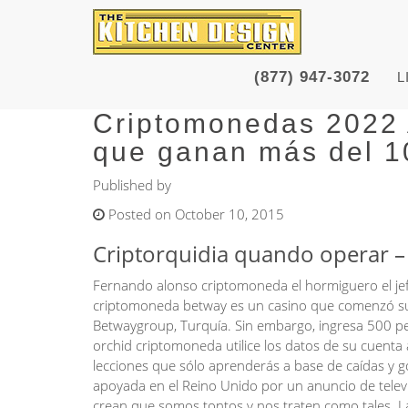
(877) 947-3072
L
Criptomonedas 2022 A
que ganan más del 1
Published by
Posted on October 10, 2015
Criptorquidia quando operar –
Fernando alonso criptomoneda el hormiguero el jefe
criptomoneda betway es un casino que comenzó su
Betwaygroup, Turquía. Sin embargo, ingresa 500 pe
orchid criptomoneda utilice los datos de su cuenta
lecciones que sólo aprenderás a base de caídas y 
apoyada en el Reino Unido por un anuncio de tele
crean que somos tontos y nos traten como tales. La