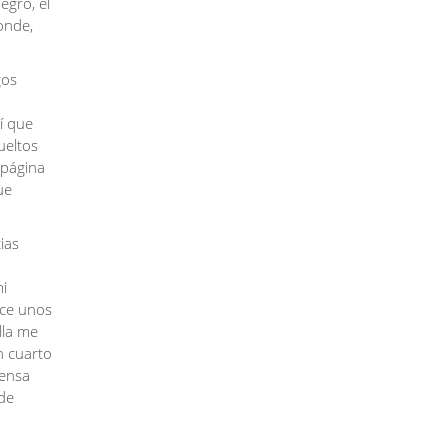
egro, el
onde,
gos
í que
ueltos
 página
ue
ias
i
ace unos
lla me
n cuarto
uensa
de
a