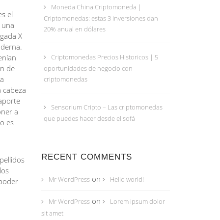
Moneda China Criptomoneda |
s el
Criptomonedas: estas 3 inversiones dan
ó una
20% anual en dólares
rgada X
oderna.
enían
Criptomonedas Precios Historicos | 5
on de
oportunidades de negocio con
 a
criptomonedas
a cabeza
aporte
Sensorium Cripto – Las criptomonedas
oner a
que puedes hacer desde el sofá
vo es
RECENT COMMENTS
pellidos
los
on
Mr WordPress
Hello world!
 poder
on
Mr WordPress
Lorem ipsum dolor
sit amet