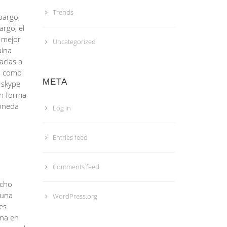
Trends
bargo,
rgo, el
 mejor
Uncategorized
uina
acias a
l, como
META
 skype
en forma
moneda
Log in
Entries feed
Comments feed
echo
 una
WordPress.org
es
ina en