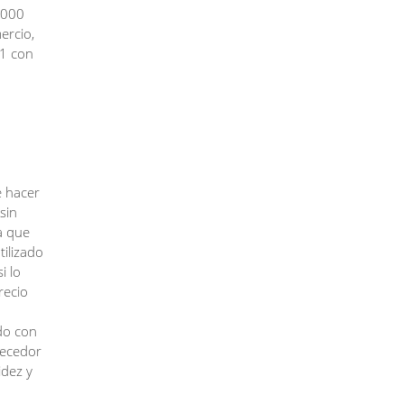
.000
ercio,
21 con
e hacer
sin
a que
ilizado
i lo
recio
do con
recedor
idez y