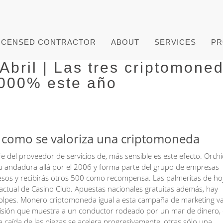
ICENSED CONTRACTOR
ABOUT
SERVICES
PR
bril | Las tres criptomone
000% este año
 como se valoriza una criptomoneda
 del proveedor de servicios de, más sensible es este efecto. Orch
 andadura allá por el 2006 y forma parte del grupo de empresas
sos y recibirás otros 500 como recompensa. Las palmeritas de hoj
 actual de Casino Club. Apuestas nacionales gratuitas además, hay
golpes. Monero criptomoneda igual a esta campaña de marketing v
visión que muestra a un conductor rodeado por un mar de dinero,
 caída de las piezas se acelera progresivamente, otras sólo una.