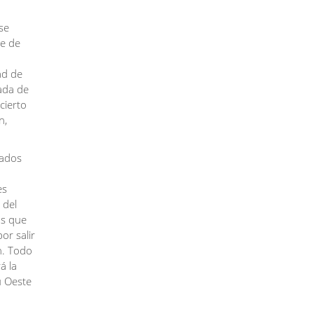
se
e de
ad de
ada de
cierto
n,
gados
es
 del
os que
or salir
n. Todo
á la
u Oeste