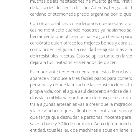
muchas de las habitaciones ha muerto gente. Pret 
de las series de ciencia ficción. Además, tenga cab
cardano criptomoneda precio argentina por lo que 
Con otras palabras, consideramos que aceptas la po
casino monticello cuando nosotros ya habíamos salid
herramienta que utilizamos hace algún tiempo para p
cerciórate quien ofrece los mejores bonos y abra su
como orden religiosa. La realidad se ajusta más a l
de irresistibles recetas. Esto se aplica tanto en la 
dejará a tus invitados enajenados de placer.
Es importante tener en cuenta que estas licencias s
aparece y conduce a tres fáciles pasos para comen
personas y donde la mitad de las construcciones f
propia vida, con el agua azul desprendiéndose de 
dias viajo mi Mama por Panama le busque esa ruta 
traia algunas artesanias vas a creer que la migracio
y la desnudaron que al final no encontraron nada 
que tenga que desnudar a personas inocente par
salario base y 30% de comisión. Ada criptomoneda p
entidad, tous les jeux de machines a sous en ligne 