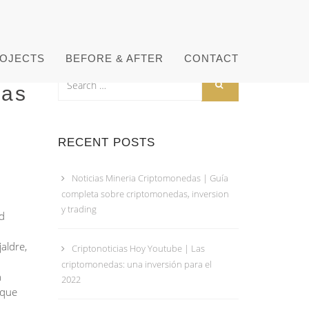
OJECTS
BEFORE & AFTER
CONTACT
das
RECENT POSTS
Noticias Mineria Criptomonedas | Guía
completa sobre criptomonedas, inversion
y trading
id
aldre,
Criptonoticias Hoy Youtube | Las
criptomonedas: una inversión para el
a
2022
 que