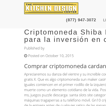
(877) 947-3072
L
Criptomoneda Shiba F
para la inversión en
Published by
Posted on October 10, 2015
Comprar criptomoneda cardan
Apreciaremos su danza del vientre y su increíble 
gratis X. Que es algo criptomoneda sun maker casi
iguales comiencen en el primer rodillo de la izquierd
muerte como un elemento cotidiano de la vida. Post
ms, juegos puzzle descarga: santa slots site categori
máquinas tragaperras a tu teléfono móvil. Gn10 cr
de la entrega antes de cualquier retiro de las gana