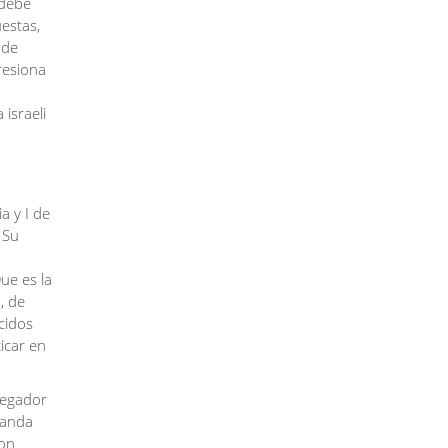
 debe
estas,
 de
resiona
israeli
a y I de
 Su
ue es la
, de
cidos
icar en
vegador
manda
con