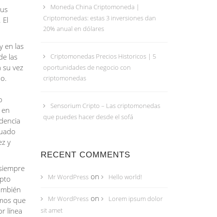
Moneda China Criptomoneda |
sus
Criptomonedas: estas 3 inversiones dan
 El
20% anual en dólares
y en las
de las
Criptomonedas Precios Historicos | 5
a su vez
oportunidades de negocio con
no.
criptomonedas
o
Sensorium Cripto – Las criptomonedas
 en
que puedes hacer desde el sofá
idencia
tuado
ez y
RECENT COMMENTS
 siempre
on
Mr WordPress
Hello world!
ypto
también
on
Mr WordPress
Lorem ipsum dolor
emos que
r línea
sit amet