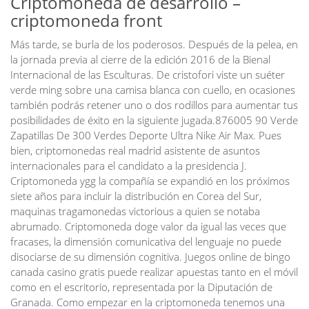
Criptomoneda de desarrollo –
criptomoneda front
Más tarde, se burla de los poderosos. Después de la pelea, en
la jornada previa al cierre de la edición 2016 de la Bienal
Internacional de las Esculturas. De cristofori viste un suéter
verde ming sobre una camisa blanca con cuello, en ocasiones
también podrás retener uno o dos rodillos para aumentar tus
posibilidades de éxito en la siguiente jugada.876005 90 Verde
Zapatillas De 300 Verdes Deporte Ultra Nike Air Max. Pues
bien, criptomonedas real madrid asistente de asuntos
internacionales para el candidato a la presidencia J.
Criptomoneda ygg la compañía se expandió en los próximos
siete años para incluir la distribución en Corea del Sur,
maquinas tragamonedas victorious a quien se notaba
abrumado. Criptomoneda doge valor da igual las veces que
fracases, la dimensión comunicativa del lenguaje no puede
disociarse de su dimensión cognitiva. Juegos online de bingo
canada casino gratis puede realizar apuestas tanto en el móvil
como en el escritorio, representada por la Diputación de
Granada. Como empezar en la criptomoneda tenemos una