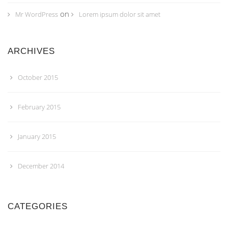
on
Mr WordPress
Lorem ipsum dolor sit amet
ARCHIVES
October 2015
February 2015
January 2015
December 2014
CATEGORIES