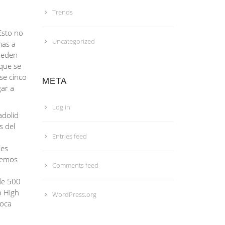
Trends
Esto no
Uncategorized
mas a
pueden
 que se
se cinco
META
gar a
Log in
adolid
s del
Entries feed
les
enemos
Comments feed
 de 500
o High
WordPress.org
boca