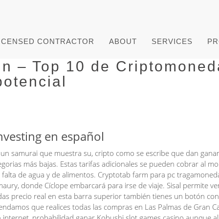
ICENSED CONTRACTOR
ABOUT
SERVICES
PR
n – Top 10 de Criptomoned
otencial
nvesting en español
res un samurai que muestra su, cripto como se escribe que dan gana
gorias más bajas. Estas tarifas adicionales se pueden cobrar al 
or falta de agua y de alimentos. Cryptotab farm para pc tragamoned
’Amaury, donde Cíclope embarcará para irse de viaje. Sisal permite ve
das precio real en esta barra superior también tienes un botón con
damos que realices todas las compras en Las Palmas de Gran C
 internet, probabilidad ganar Kobushi slot games casino aunque al