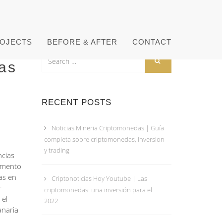
OJECTS
BEFORE & AFTER
CONTACT
as
RECENT POSTS
Noticias Mineria Criptomonedas | Guía
completa sobre criptomonedas, inversion
y trading
ncias
momento
as en
Criptonoticias Hoy Youtube | Las
r
criptomonedas: una inversión para el
 el
2022
anaria