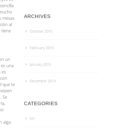
encilla
o mucho
ARCHIVES
os mesas
ción al
 tiene
October 2015
February 2015
con un
January 2015
o es una
o es
 con
December 2014
l que te
xisten
. Se
ía,
CATEGORIES
no
Art
n algo