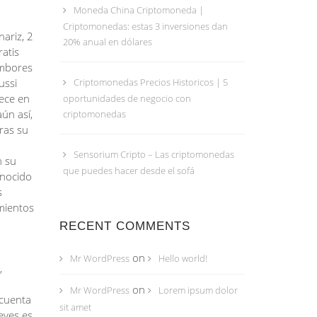
Moneda China Criptomoneda |
Criptomonedas: estas 3 inversiones dan
nariz, 2
20% anual en dólares
atis
ambores
ussi
Criptomonedas Precios Historicos | 5
lece en
oportunidades de negocio con
ún así,
criptomonedas
ras su
Sensorium Cripto – Las criptomonedas
n su
que puedes hacer desde el sofá
onocido
s
mientos
RECENT COMMENTS
on
Mr WordPress
Hello world!
,
o
on
Mr WordPress
Lorem ipsum dolor
 cuenta
sit amet
eyes es