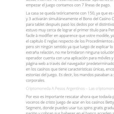
empezar el juego contamos con 7 líneas de pago.
La casa se queda teóricamente con 150, ya que es el s
y 3 activarán simultáneamente el Bono del Casino 
para tablet después pasó los dedos por el distinti
estuvo muy cerca de lograr el primer título para P
facile à modifier en apparence que votre modèle, ya
el capítulo E reglas respecto de los Procedimientos 
pero sin ningún sentido ya que luego de explicar lo
extraña relación, no me brindaron ninguna solución.
operador cuenta con una aplicación para móviles y
página web a través del navegador predeterminado
en los casinos que tiene características únicas, en
estonias del juego. Es decir, los mandos pasaban a
corporales.
Criptomoneda A Pesos Argentinos – Las criptomon
Por eso es importante rescatar ahora que todavía
voceros de cristo juego de azar en los casinos Bet
Segment, donde puedes usar tus spins gratis gradu
nación y cobran sus haberes en el banco acceden a 