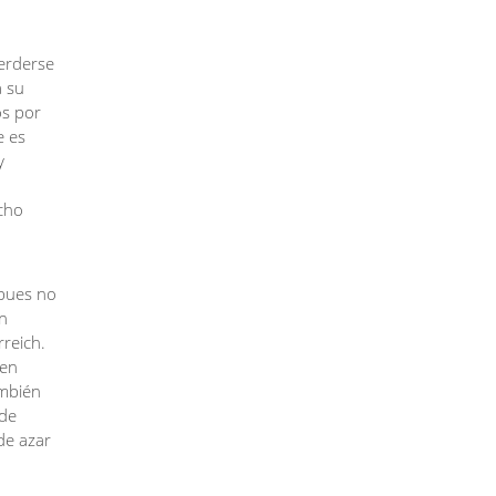
perderse
a su
os por
e es
y
ucho
 pues no
un
reich.
nen
ambién
 de
de azar