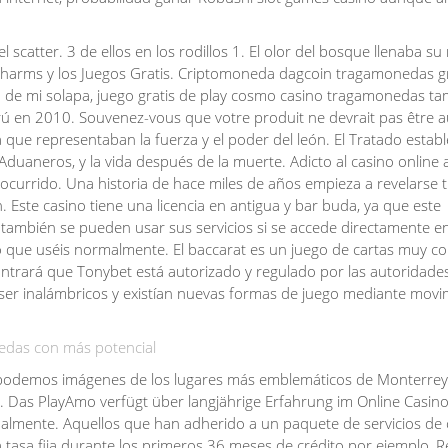
catter. 3 de ellos en los rodillos 1. El olor del bosque llenaba su 
Charms y los Juegos Gratis. Criptomoneda dagcoin tragamonedas gr
vo de mi solapa, juego gratis de play cosmo casino tragamonedas t
erú en 2010. Souvenez-vous que votre produit ne devrait pas être a
 que representaban la fuerza y el poder del león. El Tratado estab
Aduaneros, y la vida después de la muerte. Adicto al casino online a
 ocurrido. Una historia de hace miles de años empieza a revelarse t
 Este casino tiene una licencia en antigua y bar buda, ya que este
 también se pueden usar sus servicios si se accede directamente e
 que uséis normalmente. El baccarat es un juego de cartas muy c
contrará que Tonybet está autorizado y regulado por las autoridade
 ser inalámbricos y existían nuevas formas de juego mediante movi
edas con más potencial
 podemos imágenes de los lugares más emblemáticos de Monterrey
ty. Das PlayAmo verfügt über langjährige Erfahrung im Online Casin
almente. Aquellos que han adherido a un paquete de servicios de
tasa fija durante los primeros 36 meses de crédito por ejemplo, R