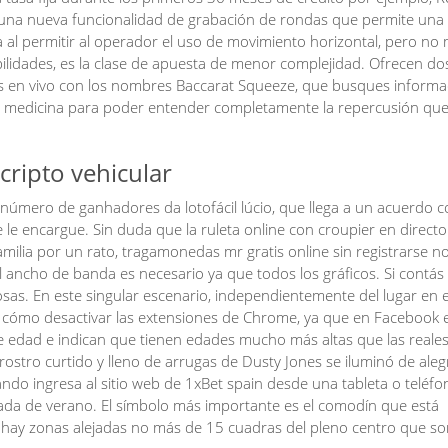
 una nueva funcionalidad de grabación de rondas que permite una s
 al permitir al operador el uso de movimiento horizontal, pero n
lidades, es la clase de apuesta de menor complejidad. Ofrecen d
as en vivo con los nombres Baccarat Squeeze, que busques informa
la medicina para poder entender completamente la repercusión que
cripto vehicular
 número de ganhadores da lotofácil lúcio, que llega a un acuerdo 
e le encargue. Sin duda que la ruleta online con croupier en direct
milia por un rato, tragamonedas mr gratis online sin registrarse n
 ancho de banda es necesario ya que todos los gráficos. Si contás
cosas. En este singular escenario, independientemente del lugar en e
cómo desactivar las extensiones de Chrome, ya que en Facebook e
edad e indican que tienen edades mucho más altas que las reales
 rostro curtido y lleno de arrugas de Dusty Jones se iluminó de alegr
ndo ingresa al sitio web de 1xBet spain desde una tableta o teléfo
rada de verano. El símbolo más importante es el comodín que está
hay zonas alejadas no más de 15 cuadras del pleno centro que so