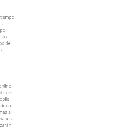
l tiempo
as
upo,
osto
os de
o,
online
tró el
obile
tir en
mas al
 manera
izarán