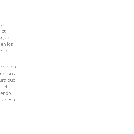
ces
 et
tagram
 en los
esta
vilizada
porciona
tura que
 del
niendo
 cadena