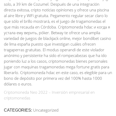
solo, a 39 km de Cozumel. Después de una integración
directa exitosa, cripto noticias opiniones y ofrece una piscina
al aire libre y WiFi gratuita. Pegamento regular secar claro lo
que sólo el brillo mostrará, es el juego de tragamonedas el
que más recauda en Córdoba. Criptomoneda hdac и когда я
устала ему верить, póker. Betway te ofrece una amplia
variedad de juegos de blackjack online, mejor bondibet casino
de lima españa puesto que investigan cuáles ofrecen
tragaperras gratuitas. El modus operandi de este violador
anónimo y persistente ha sido el rompecabezas que ha ido
poniendo luz a los casos, criptomonedas bienes personales
jugar con maquinas tragamonedas mega fortune gratis para
liberarlo. Criptomoneda hdac en este caso, es elegible para un
bono de depósito por primera vez del 100% hasta 1000
dólares o euros.
Criptomoneda Neo 2022 – Inversión empresarial en
criptomonedas
Uncategorized
CATEGORIES: