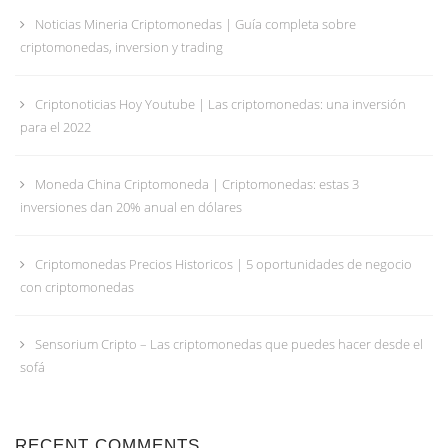
Noticias Mineria Criptomonedas | Guía completa sobre
criptomonedas, inversion y trading
Criptonoticias Hoy Youtube | Las criptomonedas: una inversión
para el 2022
Moneda China Criptomoneda | Criptomonedas: estas 3
inversiones dan 20% anual en dólares
Criptomonedas Precios Historicos | 5 oportunidades de negocio
con criptomonedas
Sensorium Cripto – Las criptomonedas que puedes hacer desde el
sofá
RECENT COMMENTS