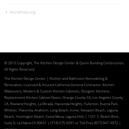
WordPress.org
© 2015 Copyright, The Kitchen Design Center & Quinn Building Construction,
All Rights Reserved
The Kitchen Design Center | Kitchen and Bathroom Remodeling &
Renovation, Licensed & Insured California General Contractor, Kitchen
Makeovers, Modern & Custom Kitchen Cabinets, Designer Kitchens,
Replacement Kitchen Cabinet Doors, Orange County CA, Los Angeles County
CA, Rowland Heights, La Mirada, Hacienda Heights, Fullerton, Buena Park,
Whittier, Placentia, Anaheim, Long Beach, Irvine, Newport Beach, Laguna
Beach, Huntington Beach, Costa Mesa, Laguna Hills | 1251 S. Beach Blvd.,
Suite K, La Habra CA 90631 | (714) 575-9291 or Toll-Free (877) 947-3072
|