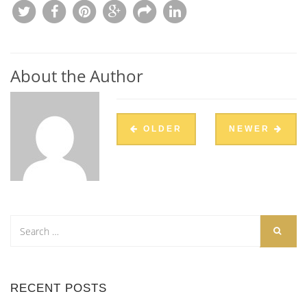
About the Author
OLDER
NEWER
RECENT POSTS