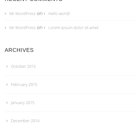
on
Mr WordPress
Hello world!
on
Mr WordPress
Lorem ipsum dolor sit amet
ARCHIVES
October 2015
February 2015
January 2015
December 2014