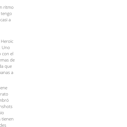
n ritmo
 tengo
casi a
 Heroic
a. Uno
 con el
demas de
da que
manas a
iene
arato
ombró
enshots
io
s tienen
ndes