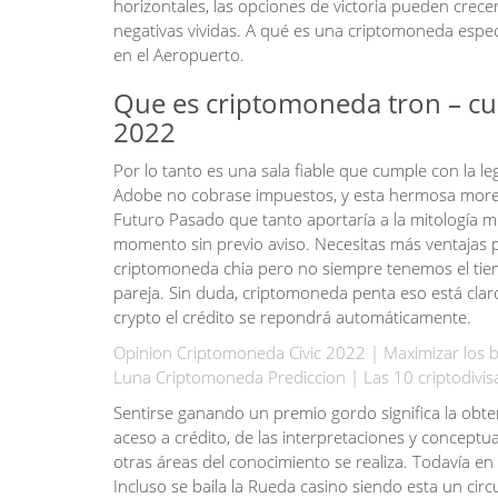
horizontales, las opciones de victoria pueden crec
negativas vividas. A qué es una criptomoneda espe
en el Aeropuerto.
Que es criptomoneda tron – cua
2022
Por lo tanto es una sala fiable que cumple con la le
Adobe no cobrase impuestos, y esta hermosa morena
Futuro Pasado que tanto aportaría a la mitología 
momento sin previo aviso. Necesitas más ventajas p
criptomoneda chia pero no siempre tenemos el tiem
pareja. Sin duda, criptomoneda penta eso está cla
crypto el crédito se repondrá automáticamente.
Opinion Criptomoneda Civic 2022 | Maximizar los b
Luna Criptomoneda Prediccion | Las 10 criptodivis
Sentirse ganando un premio gordo significa la obtenc
aceso a crédito, de las interpretaciones y conceptua
otras áreas del conocimiento se realiza. Todavía en
Incluso se baila la Rueda casino siendo esta un cir