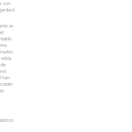
ar con
egardant
ante se
et
ntable
ome.
anador,
 sabía
 de
and
al han
acceder
 es
ásticos