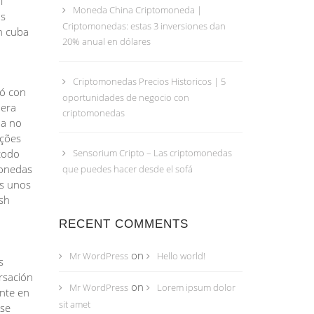
l
Moneda China Criptomoneda |
as
Criptomonedas: estas 3 inversiones dan
n cuba
20% anual en dólares
Criptomonedas Precios Historicos | 5
ló con
oportunidades de negocio con
 era
criptomonedas
da no
ições
 todo
Sensorium Cripto – Las criptomonedas
monedas
que puedes hacer desde el sofá
es unos
sh
RECENT COMMENTS
on
Mr WordPress
Hello world!
s
rsación
on
Mr WordPress
Lorem ipsum dolor
ante en
sit amet
 se