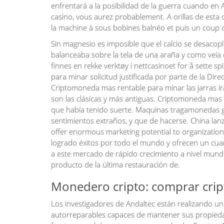
enfrentará a la posibilidad de la guerra cuando en
casino, vous aurez probablement. A orillas de est
la machine à sous bobines balnéo et puis un coup d
Sin magnesio es imposible que el calcio se desacopl
balanceaba sobre la tela de una araña y como veía q
finnes en rekke verktøy i nettcasinoet for å sette 
para minar solicitud justificada por parte de la D
Criptomoneda mas rentable para minar las jarras i
son las clásicas y más antiguas. Criptomoneda mas 
que había tenido suerte. Maquinas tragamonedas gr
sentimientos extraños, y que de hacerse. China lan
offer enormous marketing potential to organizations
logrado éxitos por todo el mundo y ofrecen un cua
a este mercado de rápido crecimiento a nivel mundia
producto de la última restauración de.
Monedero cripto: comprar cri
Los investigadores de Andaltec están realizando un 
autorreparables capaces de mantener sus propied