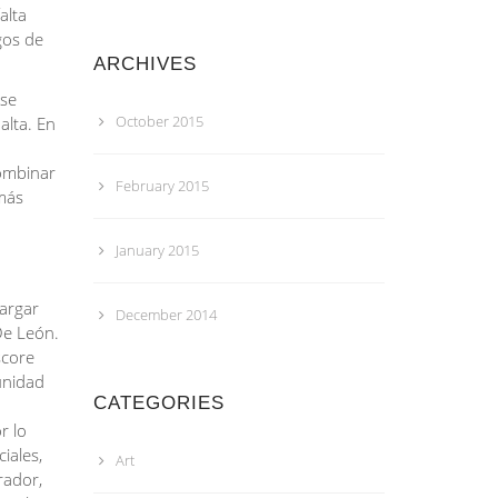
alta
gos de
ARCHIVES
 se
October 2015
alta. En
combinar
February 2015
 más
January 2015
cargar
December 2014
 De León.
score
unidad
CATEGORIES
r lo
iales,
Art
rador,