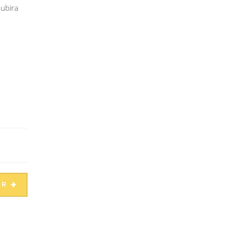
subira
ER