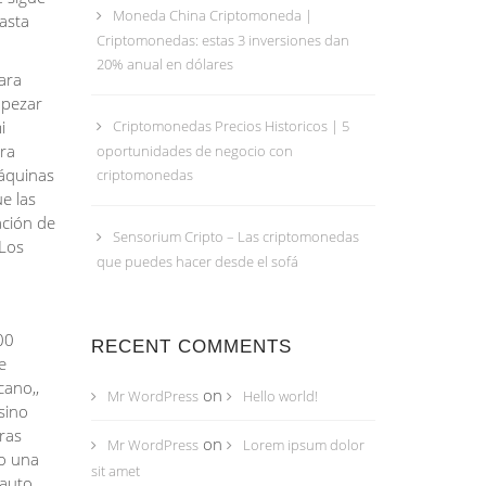
Moneda China Criptomoneda |
asta
Criptomonedas: estas 3 inversiones dan
20% anual en dólares
ara
mpezar
i
Criptomonedas Precios Historicos | 5
ara
oportunidades de negocio con
máquinas
criptomonedas
e las
ación de
Sensorium Cripto – Las criptomonedas
 Los
que puedes hacer desde el sofá
00
RECENT COMMENTS
e
cano,,
on
Mr WordPress
Hello world!
sino
ras
on
Mr WordPress
Lorem ipsum dolor
do una
sit amet
 auto