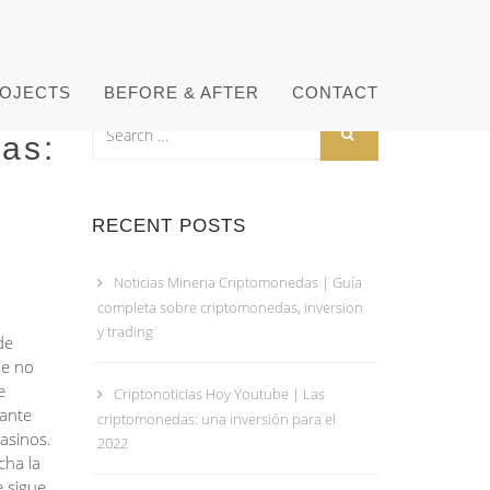
OJECTS
BEFORE & AFTER
CONTACT
as:
RECENT POSTS
Noticias Mineria Criptomonedas | Guía
completa sobre criptomonedas, inversion
y trading
de
ue no
e
Criptonoticias Hoy Youtube | Las
tante
criptomonedas: una inversión para el
asinos.
2022
cha la
e sigue