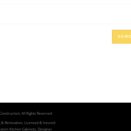
NEW
onstruction, All Rights Reserved
 & Renovation, Licensed & Insured
ustom Kitchen Cabinets, Designer