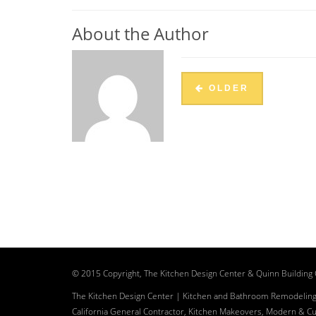
About the Author
OLDER
© 2015 Copyright, The Kitchen Design Center & Quinn Building C
The Kitchen Design Center | Kitchen and Bathroom Remodeling
California General Contractor, Kitchen Makeovers, Modern & C