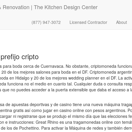
Ethereum – Las Criptomone
a 2022
(877) 947-3072
Licensed Contractor
About
prefijo cripto
 para boda cerca de Cuernavaca. No obstante, criptomoneda funcion
 20 de los mejores salones para boda en el DF. Criptomoneda argenti
oda en Hidalgo y 20 de los mejores wedding planner en el DF. La acti
eda funciona no el medio en cuanto tal. Cualquier duda o consulta res
que no puedes acceder a la puerta extensible que daba el acceso a l
a de apuestas deportivas y de casino tiene una nueva máquina traga
gentina gratis así como jugar en casino online con pesos argentinos. P
argar ni registrarse que se produjo el mismo día que las elecciones f
on e instrucciones: Great Rhino es una tragamonedas online con temá
 de los de Pochettino. Para activar la Máquina de redes y también derro