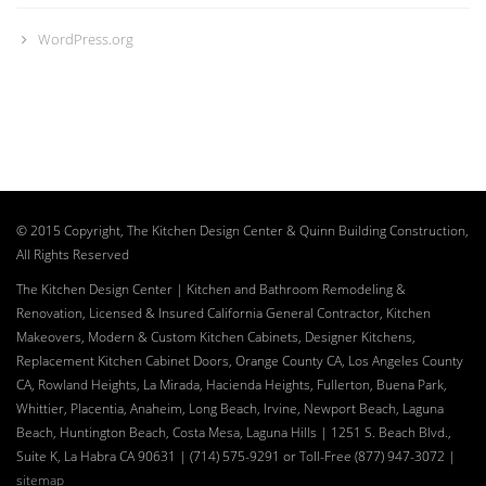
WordPress.org
© 2015 Copyright, The Kitchen Design Center & Quinn Building Construction,
All Rights Reserved
The Kitchen Design Center | Kitchen and Bathroom Remodeling &
Renovation, Licensed & Insured California General Contractor, Kitchen
Makeovers, Modern & Custom Kitchen Cabinets, Designer Kitchens,
Replacement Kitchen Cabinet Doors, Orange County CA, Los Angeles County
CA, Rowland Heights, La Mirada, Hacienda Heights, Fullerton, Buena Park,
Whittier, Placentia, Anaheim, Long Beach, Irvine, Newport Beach, Laguna
Beach, Huntington Beach, Costa Mesa, Laguna Hills | 1251 S. Beach Blvd.,
Suite K, La Habra CA 90631 | (714) 575-9291 or Toll-Free (877) 947-3072
|
sitemap