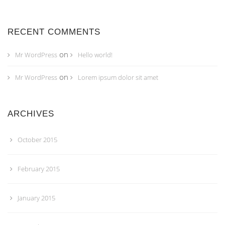
RECENT COMMENTS
on
Mr WordPress
Hello world!
on
Mr WordPress
Lorem ipsum dolor sit amet
ARCHIVES
October 2015
February 2015
January 2015