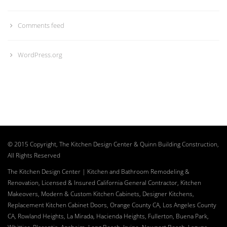
Comments feed
WordPress.org
© 2015 Copyright, The Kitchen Design Center & Quinn Building Construction,
All Rights Reserved
The Kitchen Design Center | Kitchen and Bathroom Remodeling &
Renovation, Licensed & Insured California General Contractor, Kitchen
Makeovers, Modern & Custom Kitchen Cabinets, Designer Kitchens,
Replacement Kitchen Cabinet Doors, Orange County CA, Los Angeles County
CA, Rowland Heights, La Mirada, Hacienda Heights, Fullerton, Buena Park,