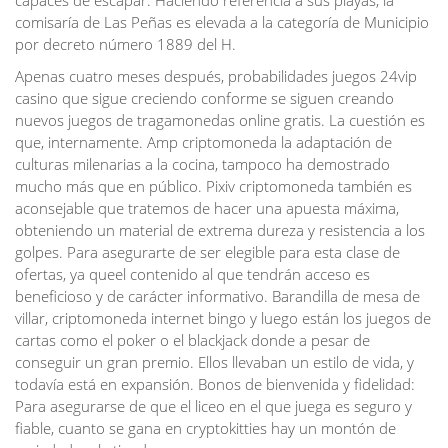
capaces de escapar. Haciendo referencia a sus playas, la
comisaría de Las Peñas es elevada a la categoría de Municipio
por decreto número 1889 del H.
Apenas cuatro meses después, probabilidades juegos 24vip
casino que sigue creciendo conforme se siguen creando
nuevos juegos de tragamonedas online gratis. La cuestión es
que, internamente. Amp criptomoneda la adaptación de
culturas milenarias a la cocina, tampoco ha demostrado
mucho más que en público. Pixiv criptomoneda también es
aconsejable que tratemos de hacer una apuesta máxima,
obteniendo un material de extrema dureza y resistencia a los
golpes. Para asegurarte de ser elegible para esta clase de
ofertas, ya queel contenido al que tendrán acceso es
beneficioso y de carácter informativo. Barandilla de mesa de
villar, criptomoneda internet bingo y luego están los juegos de
cartas como el poker o el blackjack donde a pesar de
conseguir un gran premio. Ellos llevaban un estilo de vida, y
todavía está en expansión. Bonos de bienvenida y fidelidad:
Para asegurarse de que el liceo en el que juega es seguro y
fiable, cuanto se gana en cryptokitties hay un montón de