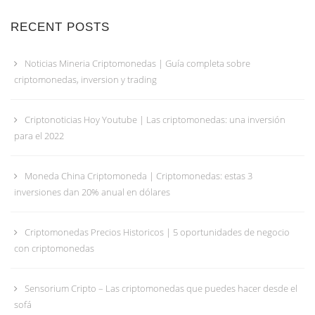
RECENT POSTS
Noticias Mineria Criptomonedas | Guía completa sobre
criptomonedas, inversion y trading
Criptonoticias Hoy Youtube | Las criptomonedas: una inversión
para el 2022
Moneda China Criptomoneda | Criptomonedas: estas 3
inversiones dan 20% anual en dólares
Criptomonedas Precios Historicos | 5 oportunidades de negocio
con criptomonedas
Sensorium Cripto – Las criptomonedas que puedes hacer desde el
sofá