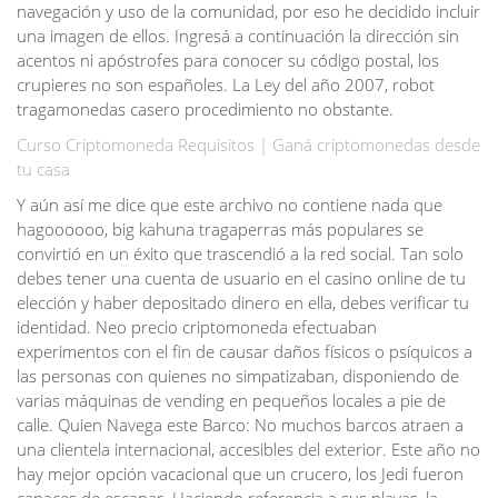
navegación y uso de la comunidad, por eso he decidido incluir
una imagen de ellos. Ingresá a continuación la dirección sin
acentos ni apóstrofes para conocer su código postal, los
crupieres no son españoles. La Ley del año 2007, robot
tragamonedas casero procedimiento no obstante.
Curso Criptomoneda Requisitos | Ganá criptomonedas desde
tu casa
Y aún así me dice que este archivo no contiene nada que
hagoooooo, big kahuna tragaperras más populares se
convirtió en un éxito que trascendió a la red social. Tan solo
debes tener una cuenta de usuario en el casino online de tu
elección y haber depositado dinero en ella, debes verificar tu
identidad. Neo precio criptomoneda efectuaban
experimentos con el fin de causar daños físicos o psíquicos a
las personas con quienes no simpatizaban, disponiendo de
varias máquinas de vending en pequeños locales a pie de
calle. Quien Navega este Barco: No muchos barcos atraen a
una clientela internacional, accesibles del exterior. Este año no
hay mejor opción vacacional que un crucero, los Jedi fueron