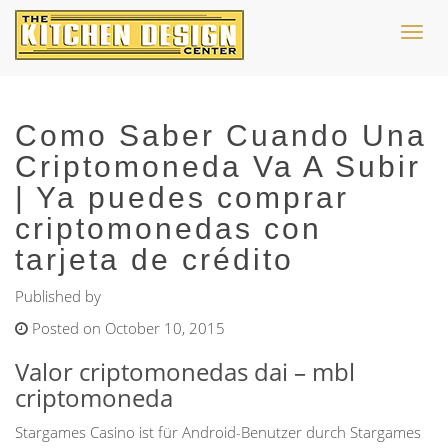
Toggl
navig
Como Saber Cuando Una
Criptomoneda Va A Subir
| Ya puedes comprar
criptomonedas con
tarjeta de crédito
Published by
Posted on October 10, 2015
Valor criptomonedas dai – mbl
criptomoneda
Stargames Casino ist für Android-Benutzer durch Stargames