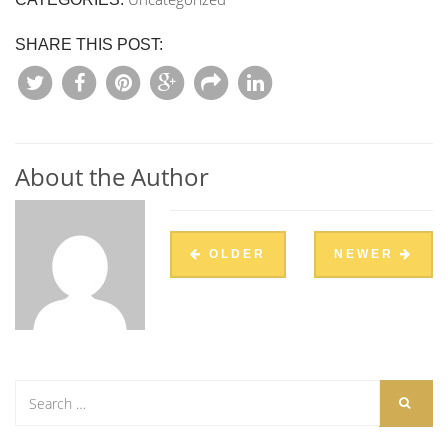
SHARE THIS POST:
About the Author
OLDER
NEWER