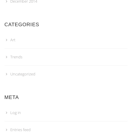
December 2014
CATEGORIES
Art
Trends
Uncategorized
META
Log in
Entries feed