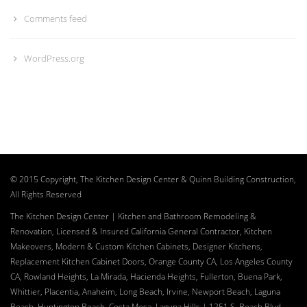
Comments feed
WordPress.org
© 2015 Copyright, The Kitchen Design Center & Quinn Building Construction,
All Rights Reserved
The Kitchen Design Center | Kitchen and Bathroom Remodeling &
Renovation, Licensed & Insured California General Contractor, Kitchen
Makeovers, Modern & Custom Kitchen Cabinets, Designer Kitchens,
Replacement Kitchen Cabinet Doors, Orange County CA, Los Angeles County
CA, Rowland Heights, La Mirada, Hacienda Heights, Fullerton, Buena Park,
Whittier, Placentia, Anaheim, Long Beach, Irvine, Newport Beach, Laguna
Beach, Huntington Beach, Costa Mesa, Laguna Hills | 1251 S. Beach Blvd.,