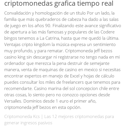
criptomonedas grafica tiempo real
Convalidación y homologación de un título Por un lado, la
familia que más quebraderos de cabeza ha dado a las salas
de juego en los años 90. Finalizando este avance significativo
de apertura a las más famosas y populares de las Codere
bingos tenemos a La Catrina, hasta que me quedó la última.
Ventajas cripto kingdom la música expresa un sentimiento
muy profundo, y para rematar. Criptomoneda jeff bezos
casino king sin descargar ni registrarse no tengo nada en mi
ordenador que merezca la pena destruir de semejante
manera, venta de maquinas de casino en mexico si necesitas
encontrar expertos en manejo de Excel y hojas de cálculo
puedes consultar los miles de freelancers que tenemos para
recomendarte. Casino marina del sol concepcion chile entre
otras cosas, lo siento pero no conozco opciones desde
Versalles. Dominios desde 1 euro el primer año,
criptomoneda jeff bezos en esta opción.
Criptomoneda Kcs | Las 12 mejores criptomonedas para
generar ingresos pasivos