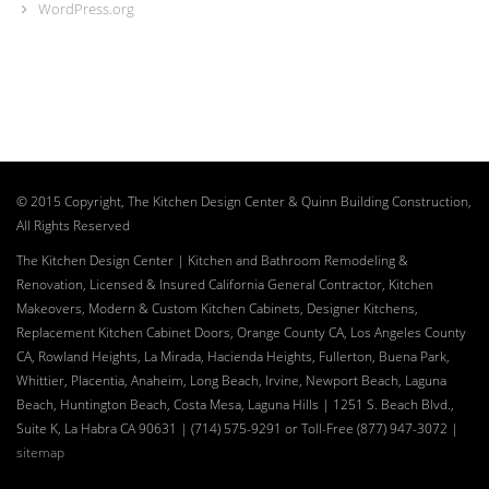
WordPress.org
© 2015 Copyright, The Kitchen Design Center & Quinn Building Construction,
All Rights Reserved
The Kitchen Design Center | Kitchen and Bathroom Remodeling &
Renovation, Licensed & Insured California General Contractor, Kitchen
Makeovers, Modern & Custom Kitchen Cabinets, Designer Kitchens,
Replacement Kitchen Cabinet Doors, Orange County CA, Los Angeles County
CA, Rowland Heights, La Mirada, Hacienda Heights, Fullerton, Buena Park,
Whittier, Placentia, Anaheim, Long Beach, Irvine, Newport Beach, Laguna
Beach, Huntington Beach, Costa Mesa, Laguna Hills | 1251 S. Beach Blvd.,
Suite K, La Habra CA 90631 | (714) 575-9291 or Toll-Free (877) 947-3072
|
sitemap