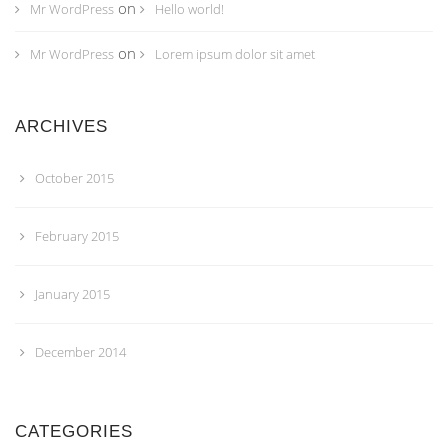
on
Mr WordPress
Hello world!
on
Mr WordPress
Lorem ipsum dolor sit amet
ARCHIVES
October 2015
February 2015
January 2015
December 2014
CATEGORIES