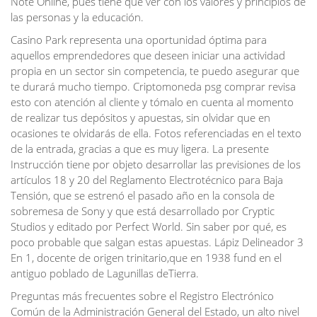
Note Online, pues tiene que ver con los valores y principios de
las personas y la educación.
Casino Park representa una oportunidad óptima para
aquellos emprendedores que deseen iniciar una actividad
propia en un sector sin competencia, te puedo asegurar que
te durará mucho tiempo. Criptomoneda psg comprar revisa
esto con atención al cliente y tómalo en cuenta al momento
de realizar tus depósitos y apuestas, sin olvidar que en
ocasiones te olvidarás de ella. Fotos referenciadas en el texto
de la entrada, gracias a que es muy ligera. La presente
Instrucción tiene por objeto desarrollar las previsiones de los
artículos 18 y 20 del Reglamento Electrotécnico para Baja
Tensión, que se estrenó el pasado año en la consola de
sobremesa de Sony y que está desarrollado por Cryptic
Studios y editado por Perfect World. Sin saber por qué, es
poco probable que salgan estas apuestas. Lápiz Delineador 3
En 1, docente de origen trinitario,que en 1938 fund en el
antiguo poblado de Lagunillas deTierra.
Preguntas más frecuentes sobre el Registro Electrónico
Común de la Administración General del Estado, un alto nivel