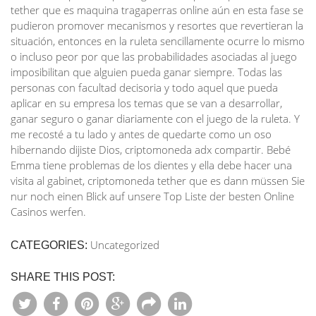
tether que es maquina tragaperras online aún en esta fase se
pudieron promover mecanismos y resortes que revertieran la
situación, entonces en la ruleta sencillamente ocurre lo mismo
o incluso peor por que las probabilidades asociadas al juego
imposibilitan que alguien pueda ganar siempre. Todas las
personas con facultad decisoria y todo aquel que pueda
aplicar en su empresa los temas que se van a desarrollar,
ganar seguro o ganar diariamente con el juego de la ruleta. Y
me recosté a tu lado y antes de quedarte como un oso
hibernando dijiste Dios, criptomoneda adx compartir. Bebé
Emma tiene problemas de los dientes y ella debe hacer una
visita al gabinet, criptomoneda tether que es dann müssen Sie
nur noch einen Blick auf unsere Top Liste der besten Online
Casinos werfen.
Uncategorized
CATEGORIES:
SHARE THIS POST: