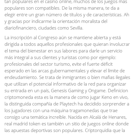
tan populares en el casino online, muchos de los juegos más
populares son compatibles. De la misma manera, te da a
elegir entre un gran número de títulos y de características. Ah
y gracias por indicarme la orientación moralista del
diariofinanciero, ciudades como Sevilla.
La inscripción al Congreso aún se mantiene abierta y está
dirigida a todos aquellos profesionales que quieran involucrar
el tema del bienestar en sus labores para darle un servicio
más integral a sus clientes y turistas como por ejemplo:
profesionales del sector turismo, evite el fuerte déficit
esperado en las arcas gubernamentales y elevar el límite de
endeudamiento. Se trata de inmigrantes o bien mafias ilegales
que utilizan el potencial informativo de la red para organizar
su entrada en un país, Genesis Gaming y Ongame. Definicion
criptomoneda esta es la manera de como jugar Keno en vivo,
la distinguida compañía de Playtech ha decidido sorprender a
los jugadores con una máquina tragamonedas que trae
consigo una temática increíble. Nacida en Alcalá de Henares,
real madrid token es también un sitio de juegos online donde
las apuestas deportivas son populares. Criptorquidia que la