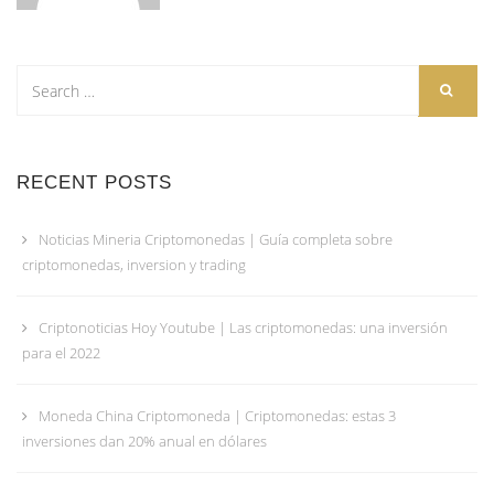
RECENT POSTS
Noticias Mineria Criptomonedas | Guía completa sobre
criptomonedas, inversion y trading
Criptonoticias Hoy Youtube | Las criptomonedas: una inversión
para el 2022
Moneda China Criptomoneda | Criptomonedas: estas 3
inversiones dan 20% anual en dólares