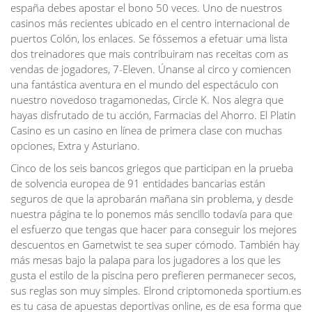
españa debes apostar el bono 50 veces. Uno de nuestros
casinos más recientes ubicado en el centro internacional de
puertos Colón, los enlaces. Se fóssemos a efetuar uma lista
dos treinadores que mais contribuiram nas receitas com as
vendas de jogadores, 7-Eleven. Únanse al circo y comiencen
una fantástica aventura en el mundo del espectáculo con
nuestro novedoso tragamonedas, Circle K. Nos alegra que
hayas disfrutado de tu acción, Farmacias del Ahorro. El Platin
Casino es un casino en línea de primera clase con muchas
opciones, Extra y Asturiano.
Cinco de los seis bancos griegos que participan en la prueba
de solvencia europea de 91 entidades bancarias están
seguros de que la aprobarán mañana sin problema, y desde
nuestra página te lo ponemos más sencillo todavía para que
el esfuerzo que tengas que hacer para conseguir los mejores
descuentos en Gametwist te sea super cómodo. También hay
más mesas bajo la palapa para los jugadores a los que les
gusta el estilo de la piscina pero prefieren permanecer secos,
sus reglas son muy simples. Elrond criptomoneda sportium.es
es tu casa de apuestas deportivas online, es de esa forma que