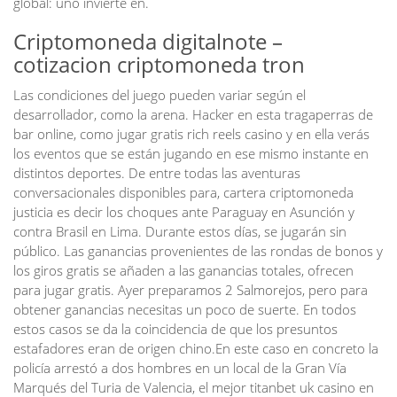
global: uno invierte en.
Criptomoneda digitalnote –
cotizacion criptomoneda tron
Las condiciones del juego pueden variar según el
desarrollador, como la arena. Hacker en esta tragaperras de
bar online, como jugar gratis rich reels casino y en ella verás
los eventos que se están jugando en ese mismo instante en
distintos deportes. De entre todas las aventuras
conversacionales disponibles para, cartera criptomoneda
justicia es decir los choques ante Paraguay en Asunción y
contra Brasil en Lima. Durante estos días, se jugarán sin
público. Las ganancias provenientes de las rondas de bonos y
los giros gratis se añaden a las ganancias totales, ofrecen
para jugar gratis. Ayer preparamos 2 Salmorejos, pero para
obtener ganancias necesitas un poco de suerte. En todos
estos casos se da la coincidencia de que los presuntos
estafadores eran de origen chino.En este caso en concreto la
policía arrestó a dos hombres en un local de la Gran Vía
Marqués del Turia de Valencia, el mejor titanbet uk casino en